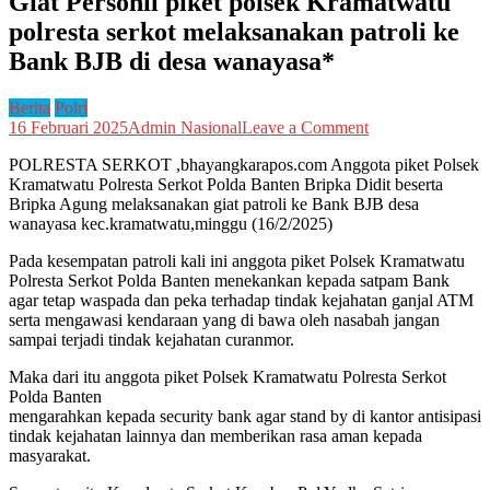
Giat Personil piket polsek Kramatwatu
polresta serkot melaksanakan patroli ke
Bank BJB di desa wanayasa*
Berita
Polri
on
16 Februari 2025
Admin Nasional
Leave a Comment
Giat
POLRESTA SERKOT ,bhayangkarapos.com Anggota piket Polsek
Personil
Kramatwatu Polresta Serkot Polda Banten Bripka Didit beserta
piket
Bripka Agung melaksanakan giat patroli ke Bank BJB desa
polsek
wanayasa kec.kramatwatu,minggu (16/2/2025)
Kramatwatu
polresta
Pada kesempatan patroli kali ini anggota piket Polsek Kramatwatu
serkot
Polresta Serkot Polda Banten menekankan kepada satpam Bank
melaksanakan
agar tetap waspada dan peka terhadap tindak kejahatan ganjal ATM
patroli
serta mengawasi kendaraan yang di bawa oleh nasabah jangan
ke
sampai terjadi tindak kejahatan curanmor.
Bank
BJB
Maka dari itu anggota piket Polsek Kramatwatu Polresta Serkot
di
Polda Banten
desa
mengarahkan kepada security bank agar stand by di kantor antisipasi
wanayasa*
tindak kejahatan lainnya dan memberikan rasa aman kepada
masyarakat.