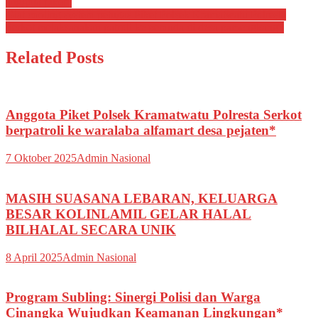
anggota piket*
pos
Giat cooling system petugas Piket Polsek Kramatwatu Polresta
Serkot melaksanakan patroli ke pemuda di desa pamengkang*
Related Posts
Anggota Piket Polsek Kramatwatu Polresta Serkot
berpatroli ke waralaba alfamart desa pejaten*
7 Oktober 2025
Admin Nasional
MASIH SUASANA LEBARAN, KELUARGA
BESAR KOLINLAMIL GELAR HALAL
BILHALAL SECARA UNIK
8 April 2025
Admin Nasional
Program Subling: Sinergi Polisi dan Warga
Cinangka Wujudkan Keamanan Lingkungan*