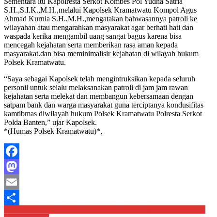
Sementara itu Kapolresta Serkot Kombes Pol Yudha Satria
S.H.,S.I.K.,M.H.,melalui Kapolsek Kramatwatu Kompol Agus
Ahmad Kurnia S.H.,M.H.,mengatakan bahwasannya patroli ke
wilayahan atau mengarahkan masyarakat agar berhati hati dan
waspada kerika mengambil uang sangat bagus karena bisa
mencegah kejahatan serta memberikan rasa aman kepada
masyarakat.dan bisa meminimalisir kejahatan di wilayah hukum
Polsek Kramatwatu.
“Saya sebagai Kapolsek telah mengintruksikan kepada seluruh
personil untuk selalu melaksanakan patroli di jam jam rawan
kejahatan serta melekat dan membangun kebersamaan dengan
satpam bank dan warga masyarakat guna terciptanya kondusifitas
kamtibmas diwilayah hukum Polsek Kramatwatu Polresta Serkot
Polda Banten,” ujar Kapolsek.
*(Humas Polsek Kramatwatu)*,
Facebook
Mastodon
Email
Navigasi
*Wakapolsek Kramatwatu Polresta Serkot mengambil apel malam
Share