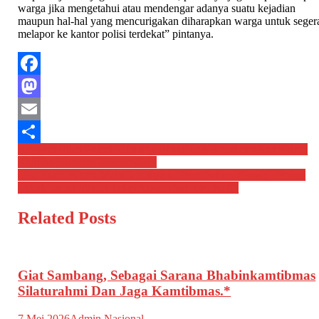
warga jika mengetahui atau mendengar adanya suatu kejadian
maupun hal-hal yang mencurigakan diharapkan warga untuk seger
melapor ke kantor polisi terdekat” pintanya.
Facebook
Mastodon
Email
Navigasi
Anggota Piket Polsek Cimarga Polres Lebak Laksanakan Subuh
Share
Keliling Bersama Masyarakat*
pos
Giat Rutin Patroli Malam, Anggota Piket Polsek Cimarga Polres
Lebak Jamin Situasi Tetap Aman Dan Kondusif*
Related Posts
Giat Sambang, Sebagai Sarana Bhabinkamtibmas
Silaturahmi Dan Jaga Kamtibmas.*
7 Mei 2026
Admin Nasional