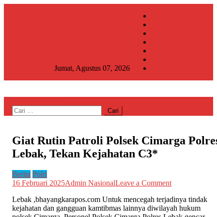
Skip
Home
to
Redaksi
content
Berita
Nasional
Olahraga
Otomotif
Jumat, Agustus 07, 2026
Politik
site mode button
Cari
untuk:
Giat Rutin Patroli Polsek Cimarga Polre
Lebak, Tekan Kejahatan C3*
Berita
Polri
on
16 Februari 2025
Admin Nasional
Leave a Comment
Giat
Lebak ,bhayangkarapos.com Untuk mencegah terjadinya tindak
Rutin
kejahatan dan gangguan kamtibmas lainnya diwilayah hukum
Patroli
polsek Cimarga, Personel Polsek Cimarga Polres Lebak gencar