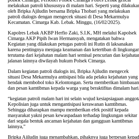
Polsek
melakukan patroli khususnya di malam hari. Seperti yang dilakuka
Cimarga
oleh Bripka Ajiludin bersama Bripka Thobari yang melakukan
Polres
patroli dialogis dengan mengecek situasi di Desa Mekarmulya
Lebak,
Kecamatan. Cimarga Kab. Lebak. Minggu, (16/02/2025).
Tekan
Kejahatan
Kapolres Lebak AKBP Herfio Zaki, S.I.K, MH melalui Kapolsek
C3*
Cimarga AKP Pipih Iwan Hermansyah, mengatakan bahwa
Kegiatan yang dilakukan petugas patroli ini Rutin di laksanakan
karena pentingnya menjaga keamanan dan ketertiban di lingkunga
terutama dari kejahatan malam hari semisal pencurian dan kejahata
jalanan lainnya diwilayah hukum Polsek Cimarga.
Dalam kegiatan patroli dialogis ini, Bripka Ajiludin mengecek
situasi Desa Mekarmulya antisipasi bila ada pelaku kejahatan yang
hendak membobol toko Kelontongan. Serta memberikan himbaua
dan pesan kamtibmas kepada warga yang beraktifitas dimalam hari
“kegiatan patroli malam hari ini selain wujud kesiapsiagaan anggot
Kepolisian juga untuk mengantisipasi kerawanan kamtibmas.
Sehingga diharapkan mampu memberikan efek positif kepada
masyarakat yakni pesan kewaspadaan terhadap lingkungan sekitar
dari segala bentuk ancaman kejahatan dan gangguan kamtibmas
lainnya,”
Bripka Ajiludin juga menambahkan, pihaknya juga berpesan kepa