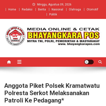
Skip
Minggu, Agustus 09, 2026
to
Home
Redaksi
Berita
Nasional
Olahraga
Otomotif
content
Politik
Anggota Piket Polsek Kramatwatu
Polresta Serkot Melaksanakan
Patroli Ke Pedagang*