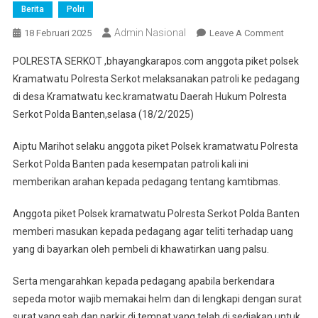
Berita
Polri
Admin Nasional
On
18 Februari 2025
Leave A Comment
Anggot
POLRESTA SERKOT ,bhayangkarapos.com anggota piket polsek
Piket
Kramatwatu Polresta Serkot melaksanakan patroli ke pedagang
Polsek
di desa Kramatwatu kec.kramatwatu Daerah Hukum Polresta
Kramatw
Serkot Polda Banten,selasa (18/2/2025)
Polresta
Serkot
Aiptu Marihot selaku anggota piket Polsek kramatwatu Polresta
Melaksa
Patroli
Serkot Polda Banten pada kesempatan patroli kali ini
Ke
memberikan arahan kepada pedagang tentang kamtibmas.
Pedaga
Anggota piket Polsek kramatwatu Polresta Serkot Polda Banten
memberi masukan kepada pedagang agar teliti terhadap uang
yang di bayarkan oleh pembeli di khawatirkan uang palsu.
Serta mengarahkan kepada pedagang apabila berkendara
sepeda motor wajib memakai helm dan di lengkapi dengan surat
surat yang sah dan parkir di tempat yang telah di sediakan untuk