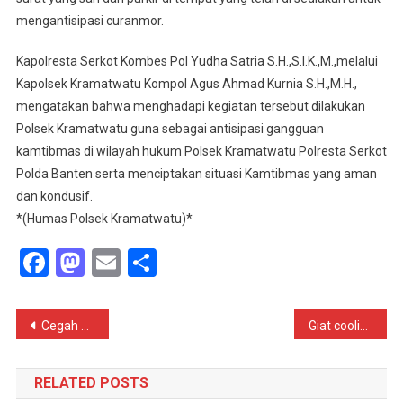
mengantisipasi curanmor.
Kapolresta Serkot Kombes Pol Yudha Satria S.H.,S.I.K.,M.,melalui
Kapolsek Kramatwatu Kompol Agus Ahmad Kurnia S.H.,M.H.,
mengatakan bahwa menghadapi kegiatan tersebut dilakukan
Polsek Kramatwatu guna sebagai antisipasi gangguan
kamtibmas di wilayah hukum Polsek Kramatwatu Polresta Serkot
Polda Banten serta menciptakan situasi Kamtibmas yang aman
dan kondusif.
*(Humas Polsek Kramatwatu)*
Facebook
Mastodon
Email
Share
Navigasi
Cegah Tindak Pidana Korupsi, KPK Jateng Gelar Rakor Lebih Awal Bersama Pemkab/ Pemkot Se Jateng
Giat cooling system personil Piket polsek Kramatwatu Polresta Serkot berpatroli ke tempat wisata tasikardi
pos
RELATED POSTS