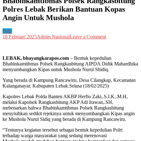
Bhabinkamtibmas Polsek Rangkasbitung
Polres Lebak Berikan Bantuan Kopas
Angin Untuk Mushola
Polri
on
18 Februari 2025
Admin Nasional
Leave a Comment
Bhabinkamtibma
Polsek
Rangkasbitung
LEBAK, bhayangkarapos.com
– Bentuk kepedulian
Polres
Bhabinkamtibmas Polsek Rangkasbitung AIPDA Didik Mahardhika
Lebak
menyumbangkan Kipas untuk Mushola Nurul Shidiq.
Berikan
Bantuan
Yang berada di Kampung Rancawiru, Desa Cilangkap, Kecamatan
Kopas
Kalanganayar, Kabupaten Lebak.Selasa (18/02/2025)
Angin
Untuk
Kapolres Lebak Polda Banten AKBP Herfio Zaki,.S.I.K,.M.H,
Mushola
melalui Kapolsek Rangkasbitung AKP Adi Irawan,.SH,
mebenarkan bahwa Bhabinkamtibmas Polsek Rangkasbitung
menyisihkan sedikit rejekinya untuk menyumbangkan Kipas angin
ke Mushola Nurul Sidiq yang berada di Kampung Rancawiru.
“Tentunya kegiatan tersebut sebagai bentuk kepedulian Polri
terhadap warga masyarakat yang sedang merenovasi