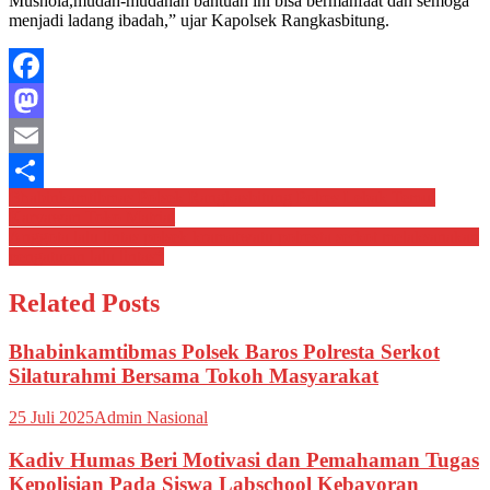
Mushola,mudah-mudahan bantuan ini bisa bermanfaat dan semoga
menjadi ladang ibadah,” ujar Kapolsek Rangkasbitung.
Facebook
Mastodon
Email
Navigasi
Bhabinkamtibmas Polsek Rangkasbitung Polres Lebak Temui
Share
Karyawan Toko Matrial
pos
Anggota lalu lintas polsek kramatwatu polresta serkot melaksanakan
pengaturan lalu lintas*
Related Posts
Bhabinkamtibmas Polsek Baros Polresta Serkot
Silaturahmi Bersama Tokoh Masyarakat
25 Juli 2025
Admin Nasional
Kadiv Humas Beri Motivasi dan Pemahaman Tugas
Kepolisian Pada Siswa Labschool Kebayoran