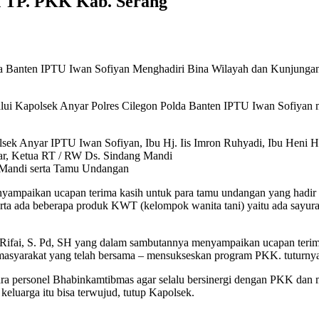
h TP. PKK Kab. Serang
da Banten IPTU Iwan Sofiyan Menghadiri Bina Wilayah dan Kunjung
lui Kapolsek Anyar Polres Cilegon Polda Banten IPTU Iwan Sofiya
olsek Anyar IPTU Iwan Sofiyan, Ibu Hj. Iis Imron Ruhyadi, Ibu Heni 
ar, Ketua RT / RW Ds. Sindang Mandi
Mandi serta Tamu Undangan
nyampaikan ucapan terima kasih untuk para tamu undangan yang hadir
rta ada beberapa produk KWT (kelompok wanita tani) yaitu ada sayura
Rifai, S. Pd, SH yang dalam sambutannya menyampaikan ucapan terima
asyarakat yang telah bersama – mensukseskan program PKK. tuturny
a personel Bhabinkamtibmas agar selalu bersinergi dengan PKK dan m
luarga itu bisa terwujud, tutup Kapolsek.