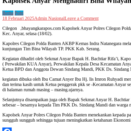
Kapolsek Anyar Menghadiri Bina Wilaya
Berita
Polri
on
18 Februari 2025
Admin Nasional
Leave a Comment
Kapolsek
Cilegon ,bhayangkarapos.com Kapolsek Anyar Polres Cilegon Pol
Anyar
Kec. Anyar, selasa (18/02).
Menghadiri
Bina
Kapolres Cilegon Polda Banten AKBP Kemas Indra Natanegara mela
Wilayah
kunjungan Tim Bina Wilayah TP. PKK Kab. Serang.
TP.
PKK
Kegiatan dihadiri oleh Sekmat Anyar Bapak H. Bachtiar Rifa’i, Kap
Kab.
( Perwakilan KUA Anyar), Perwakilan Kepala Desa Kecamatan Any
Serang
Ketua BPD dan Anggota Dewan Sindang Mandi, PKK Ds. Sindang 
kegiatan dibuka oleh Ibu Camat Anyer Ibu Hj. Iis Imron Ruhyadi me
dan terima kasih untuk Ketua penggerak pkk se -Kecamatan Anyar se
di halaman rumah masing – masing.ujarnya.
Selanjutnya disampaikan juga oleh Bapak Sekmat Anyar H. Bachtiar 
sebesar – besarnya kepada Tim PKK Ds. Sindang Mandi dan warga m
Kapolsek Anyar Polres Cilegon Polda Banten menekankan kepada par
sungguh sungguh sehingga tujuan meningkatkan ketahanan Ekonomi ke