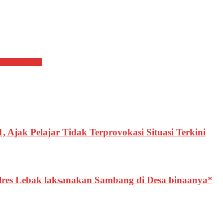
r tahun 2025
Ajak Pelajar Tidak Terprovokasi Situasi Terkini
res Lebak laksanakan Sambang di Desa binaanya*