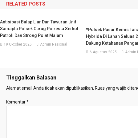
RELATED POSTS
Antisipasi Balap Liar Dan Tawuran Unit
Samapta Polsek Curug Polresta Serkot
*Polsek Pasar Kemis Ta
Patroli Dan Strong Point Malam
Hybrida Di Lahan Seluas 2
Dukung Ketahanan Panga
19 Oktober 2025
Admin Nasional
6 Agustus 2025
Admin 
Tinggalkan Balasan
Alamat email Anda tidak akan dipublikasikan.
Ruas yang wajib ditan
Komentar
*