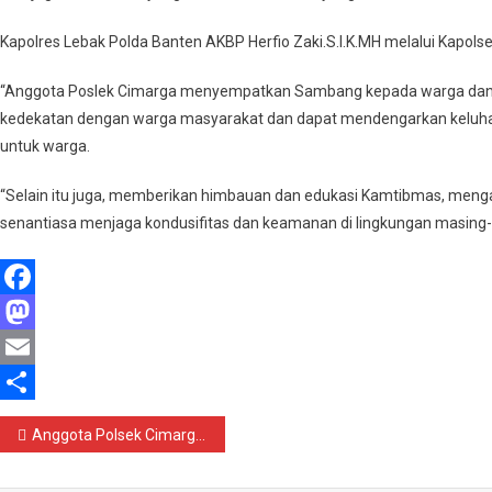
Lebak
Kapolres Lebak Polda Banten AKBP Herfio Zaki.S.I.K.MH melalui Kapol
Laksanakan
Patroli
“Anggota Poslek Cimarga menyempatkan Sambang kepada warga dan ma
Dialogis*
kedekatan dengan warga masyarakat dan dapat mendengarkan keluhan
untuk warga.
“Selain itu juga, memberikan himbauan dan edukasi Kamtibmas, meng
senantiasa menjaga kondusifitas dan keamanan di lingkungan masing-
Facebook
Mastodon
Email
Share
Navigasi
Anggota Polsek Cimarga Polres Lebak Sambang Kepada Warga*
pos