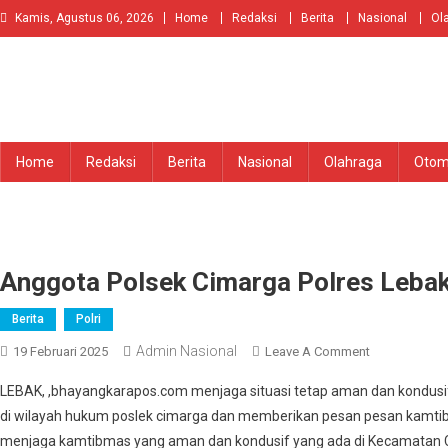
Skip
Kamis, Agustus 06, 2026
Home
Redaksi
Berita
Nasional
Ol
to
content
Home
Redaksi
Berita
Nasional
Olahraga
Otom
Anggota Polsek Cimarga Polres Lebak 
Berita
Polri
Admin Nasional
On
19 Februari 2025
Leave A Comment
Anggota
LEBAK, ,bhayangkarapos.com menjaga situasi tetap aman dan kondus
Polsek
di wilayah hukum poslek cimarga dan memberikan pesan pesan kamt
Cimarga
menjaga kamtibmas yang aman dan kondusif yang ada di Kecamatan 
Polres