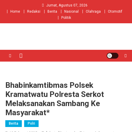
Skip
Jumat, Agustus 07, 2026
to
Home
Redaksi
Berita
Nasional
Olahraga
Otomotif
content
Politik
Bhabinkamtibmas Polsek
Kramatwatu Polresta Serkot
Melaksanakan Sambang Ke
Masyarakat*
Berita
Polri