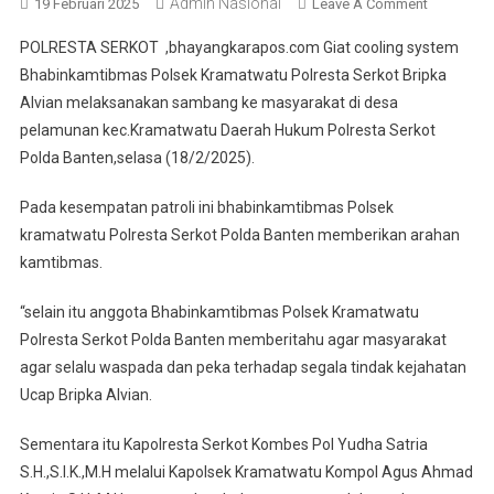
Admin Nasional
On
19 Februari 2025
Leave A Comment
Bhabinka
POLRESTA SERKOT ,bhayangkarapos.com Giat cooling system
Polsek
Bhabinkamtibmas Polsek Kramatwatu Polresta Serkot Bripka
Kramatwa
Alvian melaksanakan sambang ke masyarakat di desa
Polresta
pelamunan kec.Kramatwatu Daerah Hukum Polresta Serkot
Serkot
Melaksan
Polda Banten,selasa (18/2/2025).
Sambang
Ke
Pada kesempatan patroli ini bhabinkamtibmas Polsek
Masyaraka
kramatwatu Polresta Serkot Polda Banten memberikan arahan
kamtibmas.
“selain itu anggota Bhabinkamtibmas Polsek Kramatwatu
Polresta Serkot Polda Banten memberitahu agar masyarakat
agar selalu waspada dan peka terhadap segala tindak kejahatan
Ucap Bripka Alvian.
Sementara itu Kapolresta Serkot Kombes Pol Yudha Satria
S.H.,S.I.K.,M.H melalui Kapolsek Kramatwatu Kompol Agus Ahmad