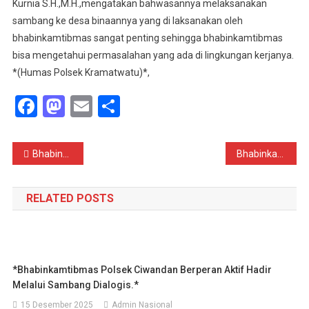
Kurnia S.H.,M.H.,mengatakan bahwasannya melaksanakan
sambang ke desa binaannya yang di laksanakan oleh
bhabinkamtibmas sangat penting sehingga bhabinkamtibmas
bisa mengetahui permasalahan yang ada di lingkungan kerjanya.
*(Humas Polsek Kramatwatu)*,
Facebook
Mastodon
Email
Share
Navigasi
Bhabinkamtibmas Polsek Kramatwatu Polresta serkot melaksanakan sambang ke masyarakat*
Bhabinkamtibmas Polsek Kramatwatu Polrestaserkot melaksanakan patroli ke masyarakat*
pos
RELATED POSTS
*Bhabinkamtibmas Polsek Ciwandan Berperan Aktif Hadir
Melalui Sambang Dialogis.*
15 Desember 2025
Admin Nasional