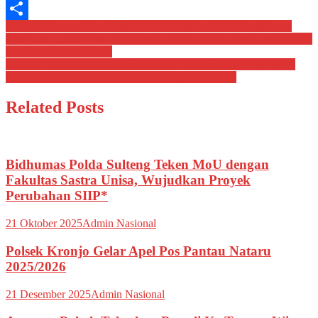
Email
Navigasi
Wujud Pelayanan Dari Anggota Polek Balaraja Giat Pengaturan
Share
Arus Lalu Lintas Pagi Hari Antisipasi Kamseltibcarlantas di Wilayah
pos
Hukum Polsek Balaraja
Dorong Aktifkan Kembali Siskamling, Bhabinkamtibmas Polsek
Cipocok Jaya Polresta Serkot Sambangi Pos Ronda
Related Posts
Bidhumas Polda Sulteng Teken MoU dengan
Fakultas Sastra Unisa, Wujudkan Proyek
Perubahan SIIP*
21 Oktober 2025
Admin Nasional
Polsek Kronjo Gelar Apel Pos Pantau Nataru
2025/2026
21 Desember 2025
Admin Nasional