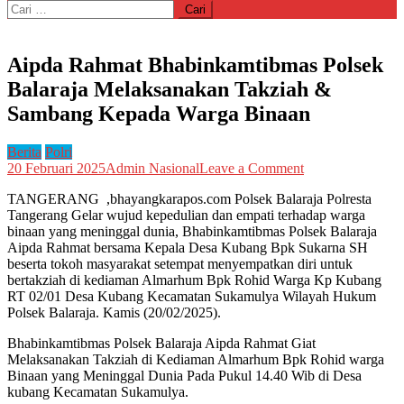
Cari
untuk:
Aipda Rahmat Bhabinkamtibmas Polsek
Balaraja Melaksanakan Takziah &
Sambang Kepada Warga Binaan
Berita
Polri
on
20 Februari 2025
Admin Nasional
Leave a Comment
Aipda
TANGERANG ,bhayangkarapos.com Polsek Balaraja Polresta
Rahmat
Tangerang Gelar wujud kepedulian dan empati terhadap warga
Bhabinkamtibma
binaan yang meninggal dunia, Bhabinkamtibmas Polsek Balaraja
Polsek
Aipda Rahmat bersama Kepala Desa Kubang Bpk Sukarna SH
Balaraja
beserta tokoh masyarakat setempat menyempatkan diri untuk
Melaksanakan
bertakziah di kediaman Almarhum Bpk Rohid Warga Kp Kubang
Takziah
RT 02/01 Desa Kubang Kecamatan Sukamulya Wilayah Hukum
&
Polsek Balaraja. Kamis (20/02/2025).
Sambang
Kepada
Bhabinkamtibmas Polsek Balaraja Aipda Rahmat Giat
Warga
Melaksanakan Takziah di Kediaman Almarhum Bpk Rohid warga
Binaan
Binaan yang Meninggal Dunia Pada Pukul 14.40 Wib di Desa
kubang Kecamatan Sukamulya.