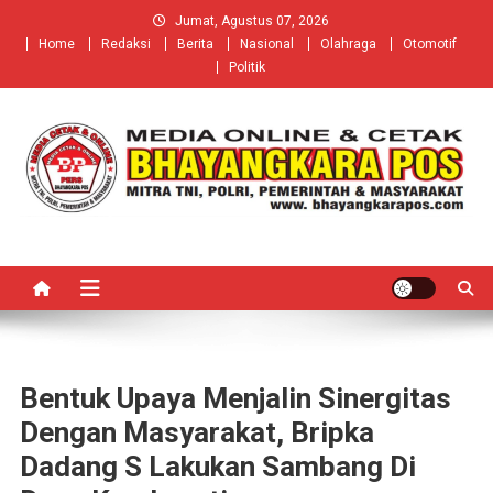
Skip
Jumat, Agustus 07, 2026
to
Home
Redaksi
Berita
Nasional
Olahraga
Otomotif
content
Politik
Bentuk Upaya Menjalin Sinergitas
Dengan Masyarakat, Bripka
Dadang S Lakukan Sambang Di