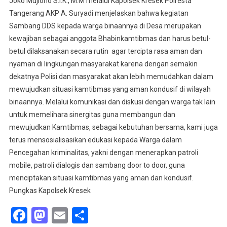
Joko Mujiono S.I.K., M.M melalui Kapolsek Kresek Polresta
Tangerang AKP A. Suryadi menjelaskan bahwa kegiatan
Sambang DDS kepada warga binaannya di Desa merupakan
kewajiban sebagai anggota Bhabinkamtibmas dan harus betul-
betul dilaksanakan secara rutin agar tercipta rasa aman dan
nyaman di lingkungan masyarakat karena dengan semakin
dekatnya Polisi dan masyarakat akan lebih memudahkan dalam
mewujudkan situasi kamtibmas yang aman kondusif di wilayah
binaannya. Melalui komunikasi dan diskusi dengan warga tak lain
untuk memelihara sinergitas guna membangun dan
mewujudkan Kamtibmas, sebagai kebutuhan bersama, kami juga
terus mensosialisasikan edukasi kepada Warga dalam
Pencegahan kriminalitas, yakni dengan menerapkan patroli
mobile, patroli dialogis dan sambang door to door, guna
menciptakan situasi kamtibmas yang aman dan kondusif.
Pungkas Kapolsek Kresek
Facebook
Mastodon
Email
Share