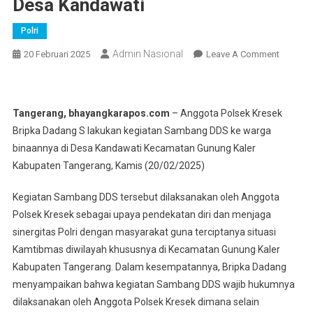
Desa Kandawati
Polri
Admin Nasional
On
20 Februari 2025
Leave A Comment
Bentuk
Upaya
Menjalin
Tangerang, bhayangkarapos.com
– Anggota Polsek Kresek
Sinergit
Bripka Dadang S lakukan kegiatan Sambang DDS ke warga
Dengan
binaannya di Desa Kandawati Kecamatan Gunung Kaler
Masyara
Kabupaten Tangerang, Kamis (20/02/2025)
Bripka
Dadang
Kegiatan Sambang DDS tersebut dilaksanakan oleh Anggota
S
Polsek Kresek sebagai upaya pendekatan diri dan menjaga
Lakukan
Samban
sinergitas Polri dengan masyarakat guna terciptanya situasi
Di
Kamtibmas diwilayah khususnya di Kecamatan Gunung Kaler
Desa
Kabupaten Tangerang. Dalam kesempatannya, Bripka Dadang
Kandawa
menyampaikan bahwa kegiatan Sambang DDS wajib hukumnya
dilaksanakan oleh Anggota Polsek Kresek dimana selain