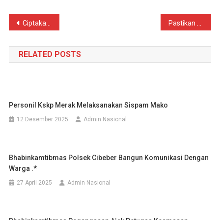
Navigasi
Ciptakan Situasi yang Kondusif
Pastikan wilayah aman, Aipda Arif Nur, SH lakukan giat Patroli Mobile malam hari di Desa Tamiang
pos
RELATED POSTS
Personil Kskp Merak Melaksanakan Sispam Mako
12 Desember 2025
Admin Nasional
Bhabinkamtibmas Polsek Cibeber Bangun Komunikasi Dengan
Warga .*
27 April 2025
Admin Nasional