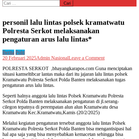
Cari
untuk:
personil lalu lintas polsek kramatwatu
Polresta Serkot melaksanakan
pengaturan arus lalu lintas*
Berita
Polri
on
20 Februari 2025
Admin Nasional
Leave a Comment
personil
POLRESTA SERKOT ,bhayangkarapos.com Guna menciptakan
lalu
situasi kamseltibcar lantas maka dari itu jajaran lalu lintas polsek
lintas
Kramatwatu Polresta Serkot Polda Banten melaksanakan tugas
polsek
pengaturan arus lalu lintas.
kramatwatu
Polresta
Seperti halnya anggota lalu lintas Polsek Kramatwatu Polresta
Serkot
Serkot Polda Banten melaksanakan pengaturan di jl.serang-
melaksanakan
cilegon tepatnya di perempatan alun alun Kramatwatu desa
pengaturan
Kramatwatu Kec.Kramatwatu,Kamis (20/2/2025)
arus
lalu
Melalui kegiatan pengaturan tersebut anggota lalu lintas Polsek
lintas*
Kramatwatu Polresta Serkot Polda Banten bisa mengantisipasi hal
hal apa saja yang bisa menyebabkan kemacetan sehingga bisa