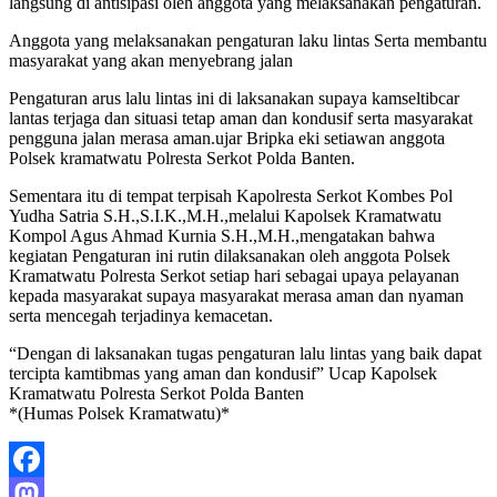
langsung di antisipasi oleh anggota yang melaksanakan pengaturan.
Anggota yang melaksanakan pengaturan laku lintas Serta membantu
masyarakat yang akan menyebrang jalan
Pengaturan arus lalu lintas ini di laksanakan supaya kamseltibcar
lantas terjaga dan situasi tetap aman dan kondusif serta masyarakat
pengguna jalan merasa aman.ujar Bripka eki setiawan anggota
Polsek kramatwatu Polresta Serkot Polda Banten.
Sementara itu di tempat terpisah Kapolresta Serkot Kombes Pol
Yudha Satria S.H.,S.I.K.,M.H.,melalui Kapolsek Kramatwatu
Kompol Agus Ahmad Kurnia S.H.,M.H.,mengatakan bahwa
kegiatan Pengaturan ini rutin dilaksanakan oleh anggota Polsek
Kramatwatu Polresta Serkot setiap hari sebagai upaya pelayanan
kepada masyarakat supaya masyarakat merasa aman dan nyaman
serta mencegah terjadinya kemacetan.
“Dengan di laksanakan tugas pengaturan lalu lintas yang baik dapat
tercipta kamtibmas yang aman dan kondusif” Ucap Kapolsek
Kramatwatu Polresta Serkot Polda Banten
*(Humas Polsek Kramatwatu)*
Facebook