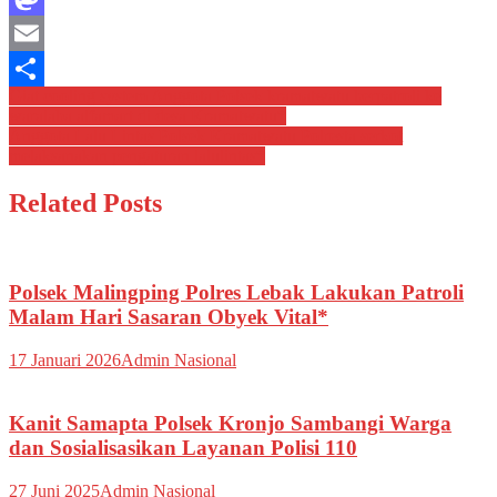
Mastodon
Email
Navigasi
Giat cooling system Anggota Polsek kramatwatu berpatroli ke
Share
waralaba alfamart di desa Kramatwatu*
pos
Anggota Lalu Lintas Polsek Kramatwatu Polresta serkot
melaksanakan pengaturan lalulintas*
Related Posts
Polsek Malingping Polres Lebak Lakukan Patroli
Malam Hari Sasaran Obyek Vital*
17 Januari 2026
Admin Nasional
Kanit Samapta Polsek Kronjo Sambangi Warga
dan Sosialisasikan Layanan Polisi 110
27 Juni 2025
Admin Nasional