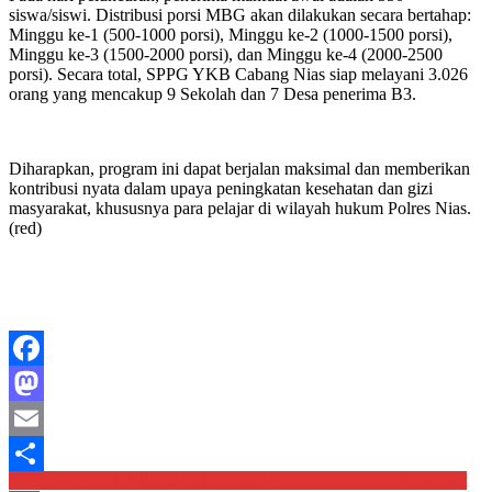
siswa/siswi. Distribusi porsi MBG akan dilakukan secara bertahap:
Minggu ke-1 (500-1000 porsi), Minggu ke-2 (1000-1500 porsi),
Minggu ke-3 (1500-2000 porsi), dan Minggu ke-4 (2000-2500
porsi). Secara total, SPPG YKB Cabang Nias siap melayani 3.026
orang yang mencakup 9 Sekolah dan 7 Desa penerima B3.
Diharapkan, program ini dapat berjalan maksimal dan memberikan
kontribusi nyata dalam upaya peningkatan kesehatan dan gizi
masyarakat, khususnya para pelajar di wilayah hukum Polres Nias.
(red)
Facebook
Mastodon
Email
Navigasi
PECAK: Polsek Cikupa Laksanakan Pengaturan Lalu Lintas Pagi
Share