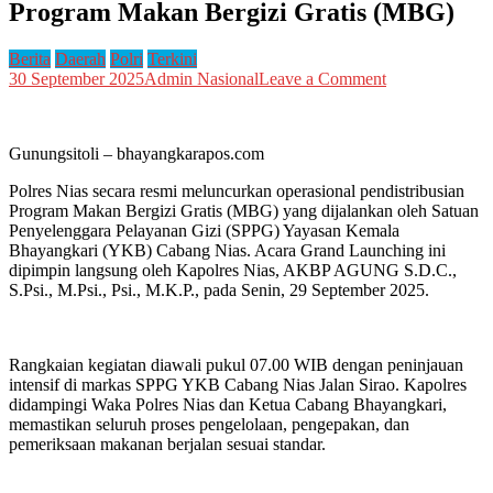
Program Makan Bergizi Gratis (MBG)
Berita
Daerah
Polri
Terkini
on
30 September 2025
Admin Nasional
Leave a Comment
Polres
Nias
Resmikan
Gunungsitoli – bhayangkarapos.com
Operasional
Program
Polres Nias secara resmi meluncurkan operasional pendistribusian
Makan
Program Makan Bergizi Gratis (MBG) yang dijalankan oleh Satuan
Bergizi
Penyelenggara Pelayanan Gizi (SPPG) Yayasan Kemala
Gratis
Bhayangkari (YKB) Cabang Nias. Acara Grand Launching ini
(MBG)
dipimpin langsung oleh Kapolres Nias, AKBP AGUNG S.D.C.,
S.Psi., M.Psi., Psi., M.K.P., pada Senin, 29 September 2025.
Rangkaian kegiatan diawali pukul 07.00 WIB dengan peninjauan
intensif di markas SPPG YKB Cabang Nias Jalan Sirao. Kapolres
didampingi Waka Polres Nias dan Ketua Cabang Bhayangkari,
memastikan seluruh proses pengelolaan, pengepakan, dan
pemeriksaan makanan berjalan sesuai standar.