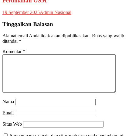
Perumahan GSM
19 September 2025
Admin Nasional
Tinggalkan Balasan
Alamat email Anda tidak akan dipublikasikan.
Ruas yang wajib
ditandai
*
Komentar
*
Nama
Email
Situs Web
Simpan nama, email, dan situs web saya pada peramban ini