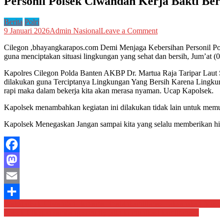
Personil Polsek Ciwandan Kerja Bakti Be
Berita
Polri
on
9 Januari 2026
Admin Nasional
Leave a Comment
Personil
Cilegon ,bhayangkarapos.com Demi Menjaga Kebersihan Personil P
Polsek
guna menciptakan situasi lingkungan yang sehat dan bersih, Jum’at (
Ciwandan
Kerja
Kapolres Cilegon Polda Banten AKBP Dr. Martua Raja Taripar Laut
Bakti
dilakukan guna Terciptanya Lingkungan Yang Bersih Karena Lingkunga
Bersama
rapi maka dalam bekerja kita akan merasa nyaman. Ucap Kapolsek.
Bersih-
Bersih
Kapolsek menambahkan kegiatan ini dilakukan tidak lain untuk memu
Mako
Polsek
Kapolsek Menegaskan Jangan sampai kita yang selalu memberikan him
Ciwandan.*
Facebook
Mastodon
Email
Navigasi
Wakapolsek Ciwandan Bersama Bhabinkamtibmas Laksanakan Musy
Share
Polsek Cilegon sambang security jalin komunikasi kamtibmas*
pos