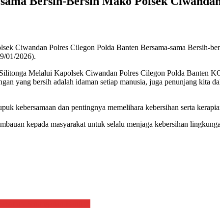
rsama Bersih-Bersih Mako Polsek Ciwandan
olsek Ciwandan Polres Cilegon Polda Banten Bersama-sama Bersih-b
09/01/2026).
 Silitonga Melalui Kapolsek Ciwandan Polres Cilegon Polda Banten 
n yang bersih adalah idaman setiap manusia, juga penunjang kita dalam
puk kebersamaan dan pentingnya memelihara kebersihan serta kerapia
bauan kepada masyarakat untuk selalu menjaga kebersihan lingkungan 
awarah Penanganan Banjir.*