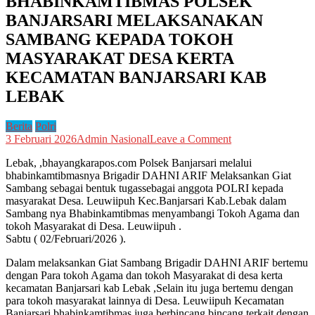
BHABINKAMTIBMAS POLSEK
BANJARSARI MELAKSANAKAN
SAMBANG KEPADA TOKOH
MASYARAKAT DESA KERTA
KECAMATAN BANJARSARI KAB
LEBAK
Berita
Polri
on
3 Februari 2026
Admin Nasional
Leave a Comment
BHABINKAMTI
Lebak, ,bhayangkarapos.com Polsek Banjarsari melalui
POLSEK
bhabinkamtibmasnya Brigadir DAHNI ARIF Melaksankan Giat
BANJARSARI
Sambang sebagai bentuk tugassebagai anggota POLRI kepada
MELAKSANAK
masyarakat Desa. Leuwiipuh Kec.Banjarsari Kab.Lebak dalam
SAMBANG
Sambang nya Bhabinkamtibmas menyambangi Tokoh Agama dan
KEPADA
tokoh Masyarakat di Desa. Leuwiipuh .
TOKOH
Sabtu ( 02/Februari/2026 ).
MASYARAKAT
DESA
Dalam melaksankan Giat Sambang Brigadir DAHNI ARIF bertemu
KERTA
dengan Para tokoh Agama dan tokoh Masyarakat di desa kerta
KECAMATAN
kecamatan Banjarsari kab Lebak ,Selain itu juga bertemu dengan
BANJARSARI
para tokoh masyarakat lainnya di Desa. Leuwiipuh Kecamatan
KAB
Banjarsari bhabinkamtibmas juga berbincang bincang terkait dengan