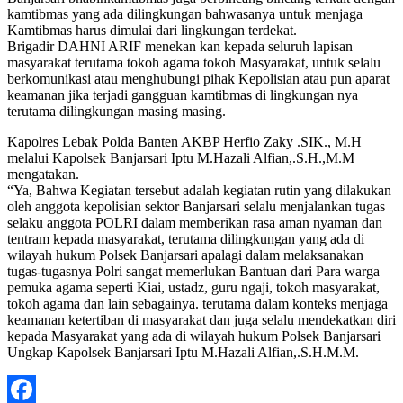
LEBAK
kamtibmas yang ada dilingkungan bahwasanya untuk menjaga
Kamtibmas harus dimulai dari lingkungan terdekat.
Brigadir DAHNI ARIF menekan kan kepada seluruh lapisan
masyarakat terutama tokoh agama tokoh Masyarakat, untuk selalu
berkomunikasi atau menghubungi pihak Kepolisian atau pun aparat
keamanan jika terjadi gangguan kamtibmas di lingkungan nya
terutama dilingkungan masing masing.
Kapolres Lebak Polda Banten AKBP Herfio Zaky .SIK., M.H
melalui Kapolsek Banjarsari Iptu M.Hazali Alfian,.S.H.,M.M
mengatakan.
“Ya, Bahwa Kegiatan tersebut adalah kegiatan rutin yang dilakukan
oleh anggota kepolisian sektor Banjarsari selalu menjalankan tugas
selaku anggota POLRI dalam memberikan rasa aman nyaman dan
tentram kepada masyarakat, terutama dilingkungan yang ada di
wilayah hukum Polsek Banjarsari apalagi dalam melaksanakan
tugas-tugasnya Polri sangat memerlukan Bantuan dari Para warga
pemuka agama seperti Kiai, ustadz, guru ngaji, tokoh masyarakat,
tokoh agama dan lain sebagainya. terutama dalam konteks menjaga
keamanan ketertiban di masyarakat dan juga selalu mendekatkan diri
kepada Masyarakat yang ada di wilayah hukum Polsek Banjarsari
Ungkap Kapolsek Banjarsari Iptu M.Hazali Alfian,.S.H.M.M.