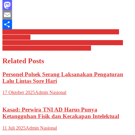
Facebook
Mastodon
Email
Navigasi
Kanit Bimmas Polsek Cirinten Polres Lebak jalin komunikasi
Share
dengan warga.
pos
Polsek Sajira Polres Lebak Gepar patroli Malam Ciptakan Rasa
Aman nyaman dan Kondusif Bagi Masyarakat
Related Posts
Personel Polsek Serang Laksanakan Pengaturan
Lalu Lintas Sore Hari
17 Oktober 2025
Admin Nasional
Kasad: Perwira TNI AD Harus Punya
Ketangguhan Fisik dan Kecakapan Intelektual
11 Juli 2025
Admin Nasional