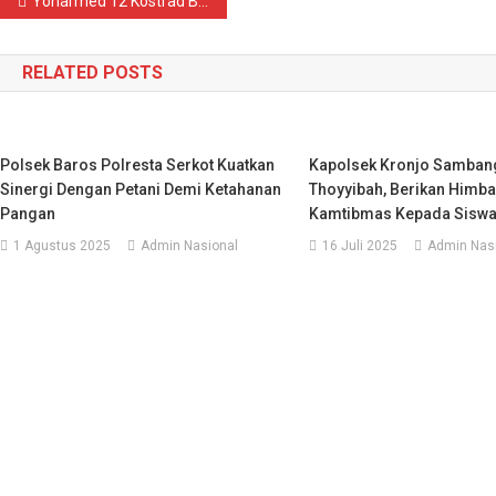
Navigasi
Yonarmed 12 Kostrad Berikan Layanan Kesehatan Gratis Bagi Masyarakat Perbatasan
pos
RELATED POSTS
Polsek Baros Polresta Serkot Kuatkan
Kapolsek Kronjo Sambang
Sinergi Dengan Petani Demi Ketahanan
Thoyyibah, Berikan Himb
Pangan
Kamtibmas Kepada Sisw
1 Agustus 2025
Admin Nasional
16 Juli 2025
Admin Nas