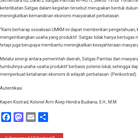
Sementara itu, Danki 2 Satgas Pamtas RI–RDTL Sektor Timur Yonarm
keterlibatan Satgas dalam kegiatan tersebut merupakan bentuk duku
meningkatkan kemandirian ekonomi masyarakat perbatasan.
“Kami berharap sosialisasi UMKM ini dapat memberikan pengetahuan, 
mengembangkan usaha yang produktif. Satgas tidak hanya bertugas 
tetapi juga berupaya membantu meningkatkan kesejahteraan masyarak
Melalui sinergi antara pemerintah daerah, Satgas Pamtas dan masyar
tumbuhnya usaha-usaha produktif berbasis potensi lokal, sehingga d
memperkuat ketahanan ekonomi di wilayah perbatasan. (Penkostrad).
Autentikasi
Kapen Kostrad, Kolonel Arm Asep Hendra Budiana, S.H., M.M.
Facebook
Mastodon
Email
Share