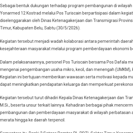
Kostrad
Sebagai bentuk dukungan terhadap program pembangunan di wilayah 
Dukung
Yonarmed 12 Kostrad melalui Pos Turiscain berpartisipasi dalam ke
Pemberdayaan
diselenggarakan oleh Dinas Ketenagakerjaan dan Transmigrasi Provins
Umkm,
Timur, Kabupaten Belu, Sabtu (30/5/2026).
Perkuat
Ekonomi
Kegiatan tersebut menjadi wadah kolaborasi antara pemerintah dae
Masyarakat
kesejahteraan masyarakat melalui program pemberdayaan ekonomi ber
Perbatasan
Dalam pelaksanaannya, personel Pos Turiscain bersama Pos Dafala me
mengenai pengembangan usaha mikro, kecil, dan menengah (UMKM), kh
Kegiatan ini bertujuan memberikan wawasan serta motivasi kepada 
dapat meningkatkan pendapatan keluarga dan memperkuat perekono
Kegiatan tersebut turut dihadiri Kepala Dinas Ketenagakerjaan dan Tran
M.Si., beserta unsur terkait lainnya. Kehadiran berbagai pihak men
pembangunan dan pemberdayaan masyarakat di wilayah perbatasan 
merata hingga ke daerah terpencil.