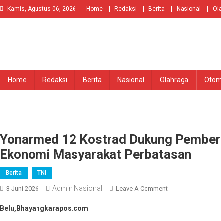
Skip
Kamis, Agustus 06, 2026
Home
Redaksi
Berita
Nasional
Ol
to
content
Home
Redaksi
Berita
Nasional
Olahraga
Otom
Yonarmed 12 Kostrad Dukung Pember
Ekonomi Masyarakat Perbatasan
Berita
TNI
Admin Nasional
On
3 Juni 2026
Leave A Comment
Yonarmed
Belu,Bhayangkarapos.com
12