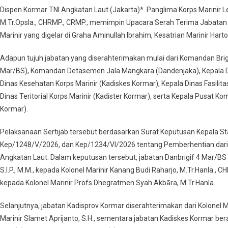
MARINIR
Dispen Kormar TNI Angkatan Laut (Jakarta)*. Panglima Korps Marinir Let
PIMPIN
M.Tr.Opsla., CHRMP., CRMP., memimpin Upacara Serah Terima Jabatan (Se
SERTIJAB
Marinir yang digelar di Graha Aminullah Ibrahim, Kesatrian Marinir Hart
7
JABATAN
Adapun tujuh jabatan yang diserahterimakan mulai dari Komandan Brigade
STRATEGIS
Mar/BS), Komandan Detasemen Jala Mangkara (Dandenjaka), Kepala Din
KORPS
Dinas Kesehatan Korps Marinir (Kadiskes Kormar), Kepala Dinas Fasilit
MARINIR
Dinas Teritorial Korps Marinir (Kadister Kormar), serta Kepala Pusat 
Kormar).
Pelaksanaan Sertijab tersebut berdasarkan Surat Keputusan Kepala 
Kep/1248/V/2026, dan Kep/1234/VI/2026 tentang Pemberhentian dari
Angkatan Laut. Dalam keputusan tersebut, jabatan Danbrigif 4 Mar/BS d
S.I.P., M.M., kepada Kolonel Marinir Kanang Budi Raharjo, M.Tr.Hanla.
kepada Kolonel Marinir Profs Dhegratmen Syah Akbāra, M.Tr.Hanla.
Selanjutnya, jabatan Kadisprov Kormar diserahterimakan dari Kolonel Mar
Marinir Slamet Aprijanto, S.H., sementara jabatan Kadiskes Kormar berali