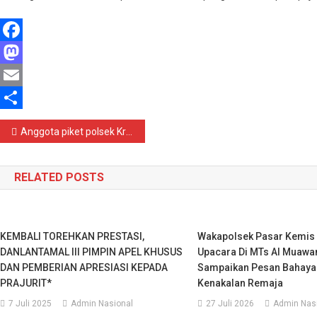
Facebook
Mastodon
Email
Share
Navigasi
Anggota piket polsek Kramatwatu Polresta Serang kota Polda Banten melaksanakan monitoring perkembangan tanaman jagung dalam rangka program nasional ketahanan pangan
pos
RELATED POSTS
KEMBALI TOREHKAN PRESTASI,
Wakapolsek Pasar Kemis
DANLANTAMAL III PIMPIN APEL KHUSUS
Upacara Di MTs Al Muawa
DAN PEMBERIAN APRESIASI KEPADA
Sampaikan Pesan Bahaya
PRAJURIT*
Kenakalan Remaja
7 Juli 2025
Admin Nasional
27 Juli 2026
Admin Nas