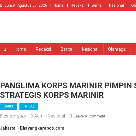
Skip
Jumat, Agustus 07, 2026
Home
Redaksi
Berita
Nasional
Ol
to
content
Home
Redaksi
Berita
Nasional
Olahraga
PANGLIMA KORPS MARINIR PIMPIN 
STRATEGIS KORPS MARINIR
Berita
TNI-AL
Admin Nasional
On
29 Juni 2026
Leave A Comment
PANGLIMA
Jakarta – Bhayangkarapos.com
KORPS