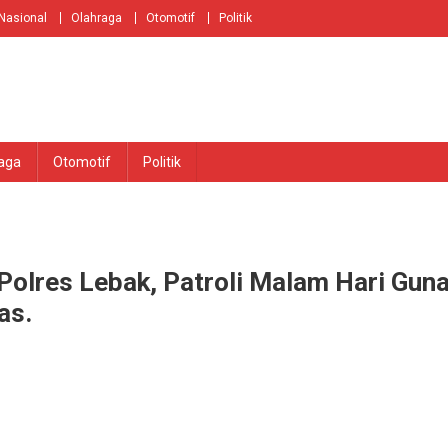
Nasional
Olahraga
Otomotif
Politik
aga
Otomotif
Politik
olres Lebak, Patroli Malam Hari Gun
as.
n
ggota
lsek