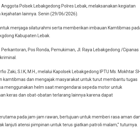
bakgedong
t, Anggota Polsek Lebakgedong Polres Lebak, melaksanakan kegiatan
lres
ejahatan lainnya. Senin (29/06/2026).
bak,
troli
a untuk menjaga silaturahmi serta memberikan imbauan Kamtibmas pad
alam
kgdong Kabupaten Lebak.
ri
na
, Perkantoran, Pos Ronda, Pemukiman, Jl. Raya Lebakgedong /Cipanas
encegah
kriminal.
ngguan
mtibmas.
o Zaki, S.I.K, M.H., melalui Kapolsek Lebakgedong IPTU Ms. Mokhtar SH
 kamtibmas dan mengajak masyarakat untuk turut membantu tugas
iasa menggunakan helm saat mengendarai sepeda motor untuk
 keras dan obat-obatan terlarang lainnya karena dapat
 terutama pada jam-jam rawan, bertujuan untuk memberi rasa aman da
lanjuti atensi pimpinan untuk terus giatkan patroli malam,” tuturnya.