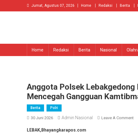
Skip
Jumat, Agustus 07, 2026
Home
Redaksi
Berita
to
content
Home
Redaksi
Berita
Nasional
Olahr
Anggota Polsek Lebakgedong P
Mencegah Gangguan Kamtibm
Berita
Polri
Admin Nasional
O
30 Juni 2026
Leave A Comment
An
LEBAK,Bhayangkarapos.com
Po