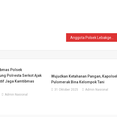
Anggota Polsek Lebakgedong Polres Lebak Rutin Giat Subling di masjid Desa Ciladaeun.
ibmas Polsek
ung Polresta Serkot Ajak
Wujudkan Ketahanan Pangan, Kapolse
tif Jaga Kamtibmas
Pulomerak Bina Kelompok Tani
31 Oktober 2025
Admin Nasional
Admin Nasional