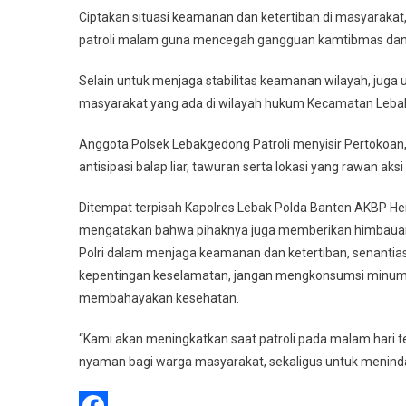
Le
Ciptakan situasi keamanan dan ketertiban di masyaraka
Po
patroli malam guna mencegah gangguan kamtibmas dan k
Le
Pa
Selain untuk menjaga stabilitas keamanan wilayah, jug
M
masyarakat yang ada di wilayah hukum Kecamatan Leba
Ha
Gu
Anggota Polsek Lebakgedong Patroli menyisir Pertokoan
M
antisipasi balap liar, tawuran serta lokasi yang rawan aksi 
Ga
Ka
Ditempat terpisah Kapolres Lebak Polda Banten AKBP Herfi
mengatakan bahwa pihaknya juga memberikan himbauan
Polri dalam menjaga keamanan dan ketertiban, senant
kepentingan keselamatan, jangan mengkonsumsi minuman
membahayakan kesehatan.
“Kami akan meningkatkan saat patroli pada malam hari
nyaman bagi warga masyarakat, sekaligus untuk menindak 