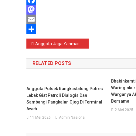
Facebook
Mastodon
Email
Share
Navigasi
Anggota Jaga Yanmas Polsek Warunggunung secara intens Malam sampai dinihari lakukan giat Patroli Dialogis dan objek vital Upaya Cegah Gangguan Kamtibmas.
pos
RELATED POSTS
Bhabinkamt
Waringinkur
Anggota Polsek Rangkasbitung Polres
Warganya Ak
Lebak Giat Patroli Dialogis Dan
Bersama
Sambangi Pangkalan Ojeg Di Terminal
Aweh
2 Mei 2025
11 Mei 2026
Admin Nasional