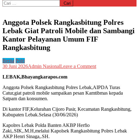
Cari
untuk:
Anggota Polsek Rangkasbitung Polres
Lebak Giat Patroli Mobile dan Sambangi
Kantor Pelayanan Umum FIF
Rangkasbitung
Berita
Polri
on
30 Juni 2026
Admin Nasional
Leave a Comment
Anggota
LEBAK,Bhayangkarapos.com
Polsek
Rangkasbitung
Anggota Polsek Rangkasbitung Polres Lebak,AIPDA Turas
Polres
Catur,giat patroli mobile sampaikan pesan Kamtibmas kepada
Lebak
Satpam dan konsumen.
Giat
Patroli
Di kantor FIF,Kelurahan Cijoro Pasir, Kecamatan Rangkasbitung,
Mobile
Kabupaten Lebak.Selasa (30/06/2026)
dan
Sambangi
Kapolres Lebak Polda Banten AKBP Herfio
Kantor
Zaki,.SIK,.M.H,melalui Kapolsek Rangkasbitung Polres Lebak
Pelayanan
AKP Henri Sinaga,.SH.
Umum