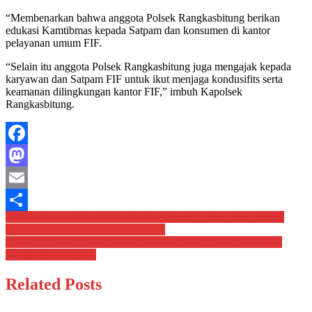
FIF
“Membenarkan bahwa anggota Polsek Rangkasbitung berikan
Rangkasbitung
edukasi Kamtibmas kepada Satpam dan konsumen di kantor
pelayanan umum FIF.
“Selain itu anggota Polsek Rangkasbitung juga mengajak kepada
karyawan dan Satpam FIF untuk ikut menjaga kondusifits serta
keamanan dilingkungan kantor FIF,” imbuh Kapolsek
Rangkasbitung.
Facebook
Mastodon
Email
Navigasi
Cegah C3,Anggota Polsek Rangkasbitung Polres Lebak Patroli
Share
Mobile dan Cek Pertokoan Alfamart
pos
Patroli Dialogis,Polsek Rangkasbitung Polres Lebak Sambangi
Warga di Pos Ronda
Related Posts