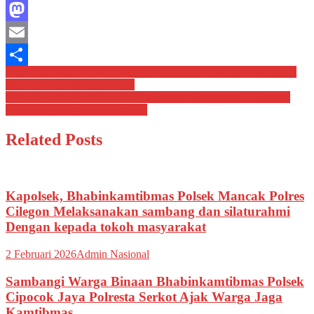
Facebook
Mastodon
Email
Navigasi
Ini Cara Brigpol Affandi Surya Darma Serap Aspirasi Masyarakat
Share
Melalui Program Warbinling
pos
Peduli Sarana Pendidikan, Satgas Pamtas Yonarhanud 2 Kostrad
Renovasi Sekolah di Perbatasan
Related Posts
Kapolsek, Bhabinkamtibmas Polsek Mancak Polres
Cilegon Melaksanakan sambang dan silaturahmi
Dengan kepada tokoh masyarakat
2 Februari 2026
Admin Nasional
Sambangi Warga Binaan Bhabinkamtibmas Polsek
Cipocok Jaya Polresta Serkot Ajak Warga Jaga
Kamtibmas