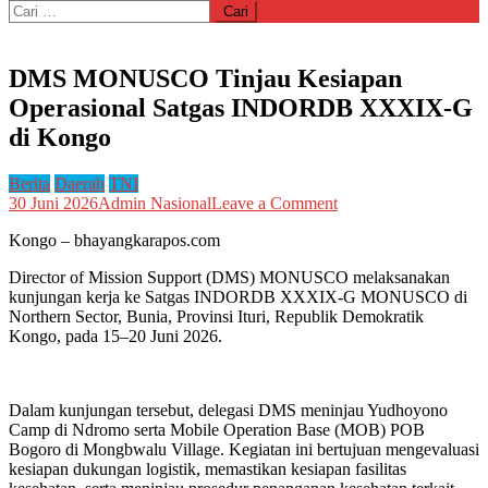
Cari
untuk:
DMS MONUSCO Tinjau Kesiapan
Operasional Satgas INDORDB XXXIX-G
di Kongo
Berita
Daerah
TNI
on
30 Juni 2026
Admin Nasional
Leave a Comment
DMS
Kongo – bhayangkarapos.com
MONUSCO
Tinjau
Director of Mission Support (DMS) MONUSCO melaksanakan
Kesiapan
kunjungan kerja ke Satgas INDORDB XXXIX-G MONUSCO di
Operasional
Northern Sector, Bunia, Provinsi Ituri, Republik Demokratik
Satgas
Kongo, pada 15–20 Juni 2026.
INDORDB
XXXIX-
G
di
Dalam kunjungan tersebut, delegasi DMS meninjau Yudhoyono
Kongo
Camp di Ndromo serta Mobile Operation Base (MOB) POB
Bogoro di Mongbwalu Village. Kegiatan ini bertujuan mengevaluasi
kesiapan dukungan logistik, memastikan kesiapan fasilitas