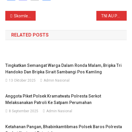
Navigasi
Skomlekau Tingkatkan Kemampuan Pemeliharaan Direction Finder untuk Dukung Kesiapan Alpernika
TNI AU Perkuat Kesiapan Personel untuk Misi Perdamaian PBB melalui Kursus Protection of Civilians
pos
RELATED POSTS
Tingkatkan Semangat Warga Dalam Ronda Malam, Bripka Tri
Handoko Dan Bripka Sirait Sambangi Pos Kamling
13 Oktober 2025
Admin Nasional
Anggota Piket Polsek Kramatwatu Polresta Serkot
Melaksanakan Patroli Ke Satpam Perumahan
8 September 2025
Admin Nasional
Ketahanan Pangan, Bhabinkamtibmas Polsek Baros Polresta