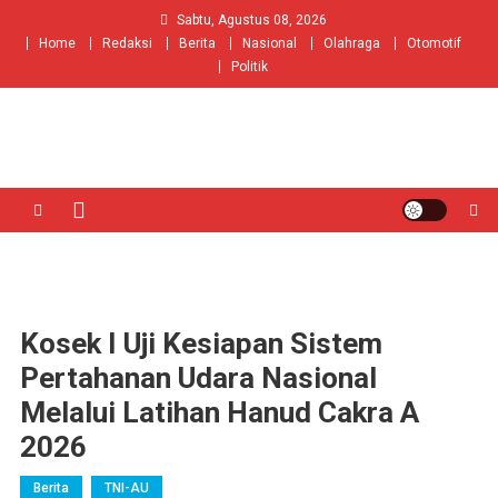
Skip
Sabtu, Agustus 08, 2026
to
Home
Redaksi
Berita
Nasional
Olahraga
Otomotif
content
Politik
Kosek I Uji Kesiapan Sistem
Pertahanan Udara Nasional
Melalui Latihan Hanud Cakra A
2026
Berita
TNI-AU