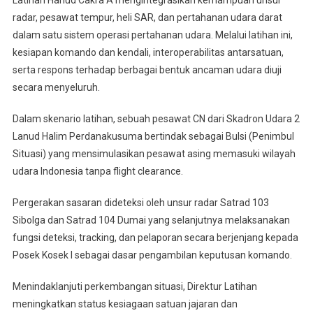
Latihan Hanud Cakra A mengintegrasikan kemampuan unsur
radar, pesawat tempur, heli SAR, dan pertahanan udara darat
dalam satu sistem operasi pertahanan udara. Melalui latihan ini,
kesiapan komando dan kendali, interoperabilitas antarsatuan,
serta respons terhadap berbagai bentuk ancaman udara diuji
secara menyeluruh.
Dalam skenario latihan, sebuah pesawat CN dari Skadron Udara 2
Lanud Halim Perdanakusuma bertindak sebagai Bulsi (Penimbul
Situasi) yang mensimulasikan pesawat asing memasuki wilayah
udara Indonesia tanpa flight clearance.
Pergerakan sasaran dideteksi oleh unsur radar Satrad 103
Sibolga dan Satrad 104 Dumai yang selanjutnya melaksanakan
fungsi deteksi, tracking, dan pelaporan secara berjenjang kepada
Posek Kosek I sebagai dasar pengambilan keputusan komando.
Menindaklanjuti perkembangan situasi, Direktur Latihan
meningkatkan status kesiagaan satuan jajaran dan