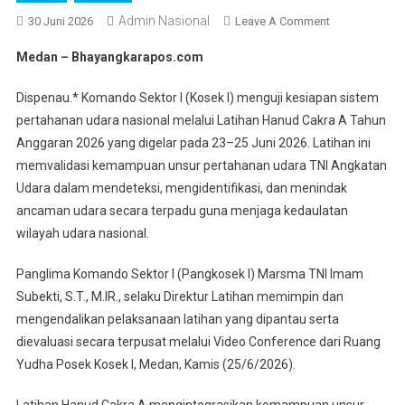
Admin Nasional
On
30 Juni 2026
Leave A Comment
Kosek
Medan – Bhayangkarapos.com
I
Uji
Dispenau.* Komando Sektor I (Kosek I) menguji kesiapan sistem
Kesiapan
pertahanan udara nasional melalui Latihan Hanud Cakra A Tahun
Sistem
Anggaran 2026 yang digelar pada 23–25 Juni 2026. Latihan ini
Pertahanan
memvalidasi kemampuan unsur pertahanan udara TNI Angkatan
Udara
Nasional
Udara dalam mendeteksi, mengidentifikasi, dan menindak
Melalui
ancaman udara secara terpadu guna menjaga kedaulatan
Latihan
wilayah udara nasional.
Hanud
Cakra
Panglima Komando Sektor I (Pangkosek I) Marsma TNI Imam
A
Subekti, S.T., M.IR., selaku Direktur Latihan memimpin dan
2026
mengendalikan pelaksanaan latihan yang dipantau serta
dievaluasi secara terpusat melalui Video Conference dari Ruang
Yudha Posek Kosek I, Medan, Kamis (25/6/2026).