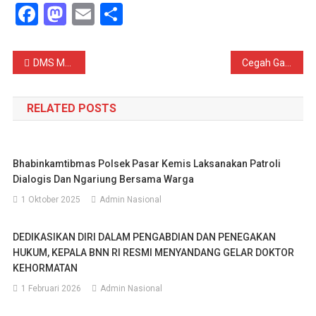
Facebook
Mastodon
Email
Share
Navigasi
DMS MONUSCO Tinjau Kesiapan Operasional Satgas INDORDB XXXIX-G di Kongo
Cegah Gangguan Kamtibmas Polsek Bojongmanik Polres Lebak Laksanakan Patroli Malam
pos
RELATED POSTS
Bhabinkamtibmas Polsek Pasar Kemis Laksanakan Patroli
Dialogis Dan Ngariung Bersama Warga
1 Oktober 2025
Admin Nasional
DEDIKASIKAN DIRI DALAM PENGABDIAN DAN PENEGAKAN
HUKUM, KEPALA BNN RI RESMI MENYANDANG GELAR DOKTOR
KEHORMATAN
1 Februari 2026
Admin Nasional