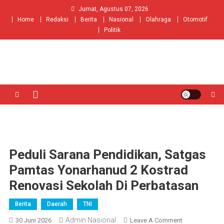
Skip
Jumat, Agustus 07, 2026
to
Home
Redaksi
Berita
Nasional
Olahraga
Otomotif
content
Politik
Peduli Sarana Pendidikan, Satgas
Pamtas Yonarhanud 2 Kostrad
Renovasi Sekolah Di Perbatasan
Berita
Daerah
TNI
Admin Nasional
On
30 Juni 2026
Leave A Comment