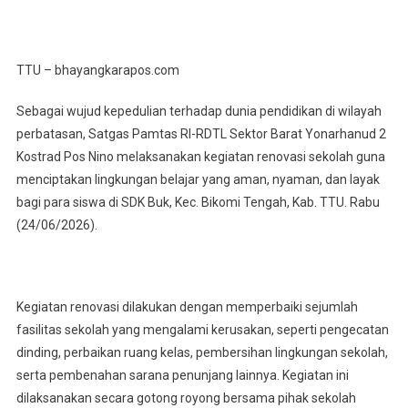
Peduli
Sarana
Pendidikan,
TTU – bhayangkarapos.com
Satgas
Pamtas
Sebagai wujud kepedulian terhadap dunia pendidikan di wilayah
Yonarhanud
perbatasan, Satgas Pamtas RI-RDTL Sektor Barat Yonarhanud 2
2
Kostrad Pos Nino melaksanakan kegiatan renovasi sekolah guna
Kostrad
menciptakan lingkungan belajar yang aman, nyaman, dan layak
Renovasi
bagi para siswa di SDK Buk, Kec. Bikomi Tengah, Kab. TTU. Rabu
Sekolah
Di
(24/06/2026).
Perbatasan
Kegiatan renovasi dilakukan dengan memperbaiki sejumlah
fasilitas sekolah yang mengalami kerusakan, seperti pengecatan
dinding, perbaikan ruang kelas, pembersihan lingkungan sekolah,
serta pembenahan sarana penunjang lainnya. Kegiatan ini
dilaksanakan secara gotong royong bersama pihak sekolah