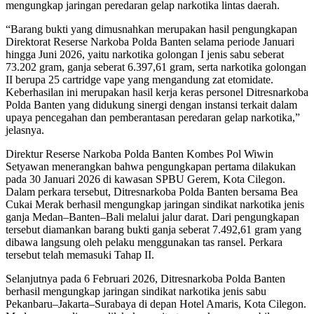
mengungkap jaringan peredaran gelap narkotika lintas daerah.
“Barang bukti yang dimusnahkan merupakan hasil pengungkapan
Direktorat Reserse Narkoba Polda Banten selama periode Januari
hingga Juni 2026, yaitu narkotika golongan I jenis sabu seberat
73.202 gram, ganja seberat 6.397,61 gram, serta narkotika golongan
II berupa 25 cartridge vape yang mengandung zat etomidate.
Keberhasilan ini merupakan hasil kerja keras personel Ditresnarkoba
Polda Banten yang didukung sinergi dengan instansi terkait dalam
upaya pencegahan dan pemberantasan peredaran gelap narkotika,”
jelasnya.
Direktur Reserse Narkoba Polda Banten Kombes Pol Wiwin
Setyawan menerangkan bahwa pengungkapan pertama dilakukan
pada 30 Januari 2026 di kawasan SPBU Gerem, Kota Cilegon.
Dalam perkara tersebut, Ditresnarkoba Polda Banten bersama Bea
Cukai Merak berhasil mengungkap jaringan sindikat narkotika jenis
ganja Medan–Banten–Bali melalui jalur darat. Dari pengungkapan
tersebut diamankan barang bukti ganja seberat 7.492,61 gram yang
dibawa langsung oleh pelaku menggunakan tas ransel. Perkara
tersebut telah memasuki Tahap II.
Selanjutnya pada 6 Februari 2026, Ditresnarkoba Polda Banten
berhasil mengungkap jaringan sindikat narkotika jenis sabu
Pekanbaru–Jakarta–Surabaya di depan Hotel Amaris, Kota Cilegon.