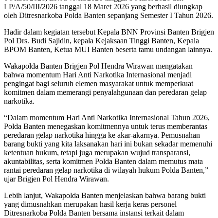
332
LP/A/50/III/2026 tanggal 18 Maret 2026 yang berhasil diungkap
Ribu
oleh Ditresnarkoba Polda Banten sepanjang Semester I Tahun 2026.
Jiwa
Hadir dalam kegiatan tersebut Kepala BNN Provinsi Banten Brigjen
Pol Drs. Budi Sajidin, kepala Kejaksaan Tinggi Banten, Kepala
BPOM Banten, Ketua MUI Banten beserta tamu undangan lainnya.
Wakapolda Banten Brigjen Pol Hendra Wirawan mengatakan
bahwa momentum Hari Anti Narkotika Internasional menjadi
pengingat bagi seluruh elemen masyarakat untuk memperkuat
komitmen dalam memerangi penyalahgunaan dan peredaran gelap
narkotika.
“Dalam momentum Hari Anti Narkotika Internasional Tahun 2026,
Polda Banten menegaskan komitmennya untuk terus memberantas
peredaran gelap narkotika hingga ke akar-akarnya. Pemusnahan
barang bukti yang kita laksanakan hari ini bukan sekadar memenuhi
ketentuan hukum, tetapi juga merupakan wujud transparansi,
akuntabilitas, serta komitmen Polda Banten dalam memutus mata
rantai peredaran gelap narkotika di wilayah hukum Polda Banten,”
ujar Brigjen Pol Hendra Wirawan.
Lebih lanjut, Wakapolda Banten menjelaskan bahwa barang bukti
yang dimusnahkan merupakan hasil kerja keras personel
Ditresnarkoba Polda Banten bersama instansi terkait dalam