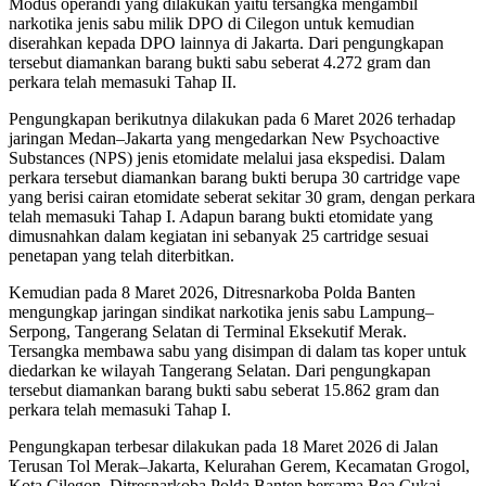
Modus operandi yang dilakukan yaitu tersangka mengambil
narkotika jenis sabu milik DPO di Cilegon untuk kemudian
diserahkan kepada DPO lainnya di Jakarta. Dari pengungkapan
tersebut diamankan barang bukti sabu seberat 4.272 gram dan
perkara telah memasuki Tahap II.
Pengungkapan berikutnya dilakukan pada 6 Maret 2026 terhadap
jaringan Medan–Jakarta yang mengedarkan New Psychoactive
Substances (NPS) jenis etomidate melalui jasa ekspedisi. Dalam
perkara tersebut diamankan barang bukti berupa 30 cartridge vape
yang berisi cairan etomidate seberat sekitar 30 gram, dengan perkara
telah memasuki Tahap I. Adapun barang bukti etomidate yang
dimusnahkan dalam kegiatan ini sebanyak 25 cartridge sesuai
penetapan yang telah diterbitkan.
Kemudian pada 8 Maret 2026, Ditresnarkoba Polda Banten
mengungkap jaringan sindikat narkotika jenis sabu Lampung–
Serpong, Tangerang Selatan di Terminal Eksekutif Merak.
Tersangka membawa sabu yang disimpan di dalam tas koper untuk
diedarkan ke wilayah Tangerang Selatan. Dari pengungkapan
tersebut diamankan barang bukti sabu seberat 15.862 gram dan
perkara telah memasuki Tahap I.
Pengungkapan terbesar dilakukan pada 18 Maret 2026 di Jalan
Terusan Tol Merak–Jakarta, Kelurahan Gerem, Kecamatan Grogol,
Kota Cilegon. Ditresnarkoba Polda Banten bersama Bea Cukai