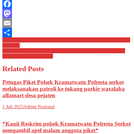
Facebook
Mastodon
Email
Navigasi
Kapolresta Serang Kota Pimpin Upacara Kenaikan Pangkat TMT 1
Share
Juli 2026
pos
Cegah Gangguan Kamtibmas Polsek Bojongmanik Polres Lebak
Laksanakan Patroli Malam
Related Posts
Petugas Piket Polsek Kramatwatu Polresta serkot
melaksanakan patroli ke tukang parkir waralaba
alfamart desa pejaten
1 Juli 2025
Admin Nasional
*Kanit Reskrim polsek Kramatwatu Polresta Serkot
mengambil apel malam anggota piket*