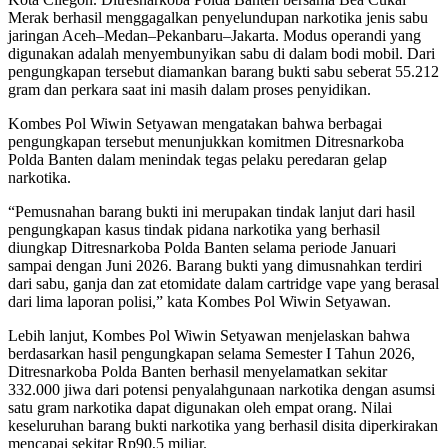
Merak berhasil menggagalkan penyelundupan narkotika jenis sabu
jaringan Aceh–Medan–Pekanbaru–Jakarta. Modus operandi yang
digunakan adalah menyembunyikan sabu di dalam bodi mobil. Dari
pengungkapan tersebut diamankan barang bukti sabu seberat 55.212
gram dan perkara saat ini masih dalam proses penyidikan.
Kombes Pol Wiwin Setyawan mengatakan bahwa berbagai
pengungkapan tersebut menunjukkan komitmen Ditresnarkoba
Polda Banten dalam menindak tegas pelaku peredaran gelap
narkotika.
“Pemusnahan barang bukti ini merupakan tindak lanjut dari hasil
pengungkapan kasus tindak pidana narkotika yang berhasil
diungkap Ditresnarkoba Polda Banten selama periode Januari
sampai dengan Juni 2026. Barang bukti yang dimusnahkan terdiri
dari sabu, ganja dan zat etomidate dalam cartridge vape yang berasal
dari lima laporan polisi,” kata Kombes Pol Wiwin Setyawan.
Lebih lanjut, Kombes Pol Wiwin Setyawan menjelaskan bahwa
berdasarkan hasil pengungkapan selama Semester I Tahun 2026,
Ditresnarkoba Polda Banten berhasil menyelamatkan sekitar
332.000 jiwa dari potensi penyalahgunaan narkotika dengan asumsi
satu gram narkotika dapat digunakan oleh empat orang. Nilai
keseluruhan barang bukti narkotika yang berhasil disita diperkirakan
mencapai sekitar Rp90,5 miliar.