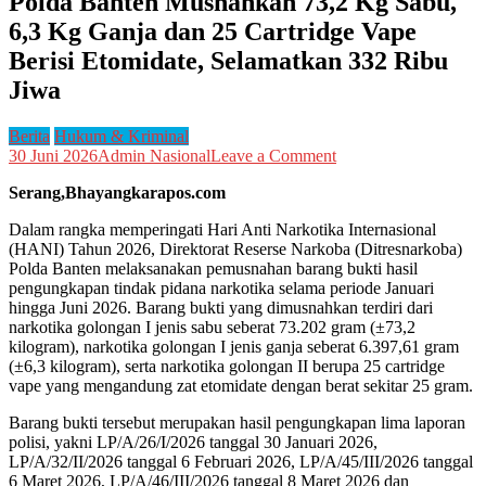
Polda Banten Musnahkan 73,2 Kg Sabu,
6,3 Kg Ganja dan 25 Cartridge Vape
Berisi Etomidate, Selamatkan 332 Ribu
Jiwa
Berita
Hukum & Kriminal
on
30 Juni 2026
Admin Nasional
Leave a Comment
Polda
Serang,Bhayangkarapos.com
Banten
Musnahkan
Dalam rangka memperingati Hari Anti Narkotika Internasional
73,2
(HANI) Tahun 2026, Direktorat Reserse Narkoba (Ditresnarkoba)
Kg
Polda Banten melaksanakan pemusnahan barang bukti hasil
Sabu,
pengungkapan tindak pidana narkotika selama periode Januari
6,3
hingga Juni 2026. Barang bukti yang dimusnahkan terdiri dari
Kg
narkotika golongan I jenis sabu seberat 73.202 gram (±73,2
Ganja
kilogram), narkotika golongan I jenis ganja seberat 6.397,61 gram
dan
(±6,3 kilogram), serta narkotika golongan II berupa 25 cartridge
25
vape yang mengandung zat etomidate dengan berat sekitar 25 gram.
Cartridge
Vape
Barang bukti tersebut merupakan hasil pengungkapan lima laporan
Berisi
polisi, yakni LP/A/26/I/2026 tanggal 30 Januari 2026,
Etomidate,
LP/A/32/II/2026 tanggal 6 Februari 2026, LP/A/45/III/2026 tanggal
Selamatkan
6 Maret 2026, LP/A/46/III/2026 tanggal 8 Maret 2026 dan