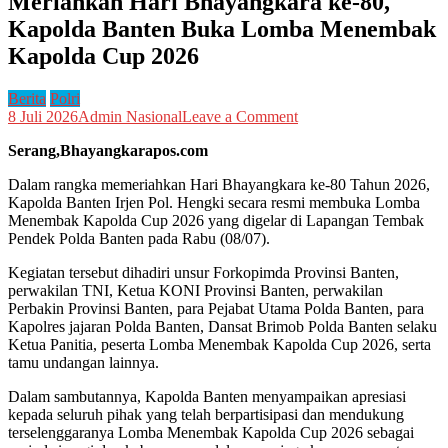
Meriahkan Hari Bhayangkara ke-80,
Kapolda Banten Buka Lomba Menembak
Kapolda Cup 2026
Berita
Polri
on
8 Juli 2026
Admin Nasional
Leave a Comment
Meriahkan
Serang,Bhayangkarapos.com
Hari
Bhayangkara
Dalam rangka memeriahkan Hari Bhayangkara ke-80 Tahun 2026,
ke-
Kapolda Banten Irjen Pol. Hengki secara resmi membuka Lomba
80,
Menembak Kapolda Cup 2026 yang digelar di Lapangan Tembak
Kapolda
Pendek Polda Banten pada Rabu (08/07).
Banten
Buka
Kegiatan tersebut dihadiri unsur Forkopimda Provinsi Banten,
Lomba
perwakilan TNI, Ketua KONI Provinsi Banten, perwakilan
Menembak
Perbakin Provinsi Banten, para Pejabat Utama Polda Banten, para
Kapolda
Kapolres jajaran Polda Banten, Dansat Brimob Polda Banten selaku
Cup
Ketua Panitia, peserta Lomba Menembak Kapolda Cup 2026, serta
2026
tamu undangan lainnya.
Dalam sambutannya, Kapolda Banten menyampaikan apresiasi
kepada seluruh pihak yang telah berpartisipasi dan mendukung
terselenggaranya Lomba Menembak Kapolda Cup 2026 sebagai