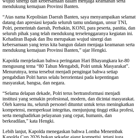
wujud sinergi dan kebersamaan dalam menjaga keamanan serta
mendukung kemajuan Provinsi Banten.
“Atas nama Kepolisian Daerah Banten, saya menyampaikan selamat
datang dan apresiasi kepada seluruh tamu undangan, unsur TNI,
Polri, pemerintah daerah, Perbakin, KONI, para peserta, panitia, dan
seluruh pihak yang telah mendukung terselenggaranya kegiatan ini.
Kehadiran Bapak dan Ibu merupakan wujud sinergi dan
kebersamaan yang terus kita bangun dalam menjaga keamanan serta
mendukung kemajuan Provinsi Banten,” ujar Hengki.
Kapolda menjelaskan bahwa peringatan Hari Bhayangkara ke-80
mengusung tema “80 Tahun Mengabdi, Polri untuk Masyarakat”.
Menurutnya, tema tersebut menjadi pengingat bahwa setiap
pengabdian Polri harus selalu berorientasi pada kepentingan
masyarakat, bangsa, dan negara.
“Selama delapan dekade, Polri terus bertransformasi menjadi
institusi yang semakin profesional, modern, dan dicintai masyarakat.
Oleh karena itu, seluruh personel dituntut untuk terus meningkatkan
kompetensi, memperkuat integritas, menjunjung tinggi etika profesi,
serta menghadirkan pelayanan yang cepat, humanis, dan
berkeadilan,” kata Hengki.
Lebih lanjut, Kapolda menegaskan bahwa Lomba Menembak
Kapolda Cup 2026 bukan sekadar ajang kompetisi, tetapi juga