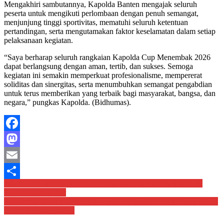
Mengakhiri sambutannya, Kapolda Banten mengajak seluruh
peserta untuk mengikuti perlombaan dengan penuh semangat,
menjunjung tinggi sportivitas, mematuhi seluruh ketentuan
pertandingan, serta mengutamakan faktor keselamatan dalam setiap
pelaksanaan kegiatan.
“Saya berharap seluruh rangkaian Kapolda Cup Menembak 2026
dapat berlangsung dengan aman, tertib, dan sukses. Semoga
kegiatan ini semakin memperkuat profesionalisme, mempererat
soliditas dan sinergitas, serta menumbuhkan semangat pengabdian
untuk terus memberikan yang terbaik bagi masyarakat, bangsa, dan
negara,” pungkas Kapolda. (Bidhumas).
Facebook
Mastodon
Email
Navigasi
Atasi Kesulitan Air Bersih, Babinsa Koramil 412-04/Kotabumi
Share
Bangun Sumur Bor
pos
Kapolresta Serang Kota Ikuti Lomba Menembak Hari Bhayangkara
ke-80 di Polda Banten