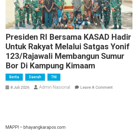
Presiden RI Bersama KASAD Hadir
Untuk Rakyat Melalui Satgas Yonif
123/Rajawali Membangun Sumur
Bor Di Kampung Kimaam
Berita
Daerah
TNI
Admin Nasional
On
8 Juli 2026
Leave A Comment
Presiden
RI
Bersama
KASAD
Hadir
MAPPI – bhayangkarapos.com
Untuk
Rakyat