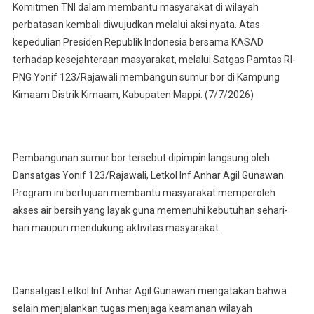
Komitmen TNI dalam membantu masyarakat di wilayah
Melalui
perbatasan kembali diwujudkan melalui aksi nyata. Atas
Satgas
kepedulian Presiden Republik Indonesia bersama KASAD
Yonif
terhadap kesejahteraan masyarakat, melalui Satgas Pamtas RI-
123/Rajawali
PNG Yonif 123/Rajawali membangun sumur bor di Kampung
Membangun
Sumur
Kimaam Distrik Kimaam, Kabupaten Mappi. (7/7/2026)
Bor
Di
Kampung
Pembangunan sumur bor tersebut dipimpin langsung oleh
Kimaam
Dansatgas Yonif 123/Rajawali, Letkol Inf Anhar Agil Gunawan.
Program ini bertujuan membantu masyarakat memperoleh
akses air bersih yang layak guna memenuhi kebutuhan sehari-
hari maupun mendukung aktivitas masyarakat.
Dansatgas Letkol Inf Anhar Agil Gunawan mengatakan bahwa
selain menjalankan tugas menjaga keamanan wilayah