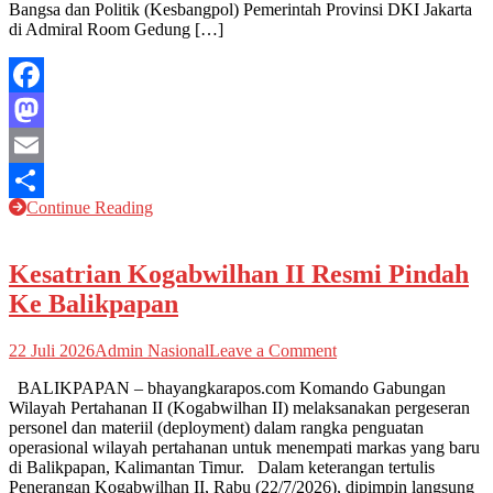
Bangsa dan Politik (Kesbangpol) Pemerintah Provinsi DKI Jakarta
di Admiral Room Gedung […]
Facebook
Mastodon
Email
Continue Reading
Share
Kesatrian Kogabwilhan II Resmi Pindah
Ke Balikpapan
on
22 Juli 2026
Admin Nasional
Leave a Comment
Kesatrian
BALIKPAPAN – bhayangkarapos.com Komando Gabungan
Kogabwilhan
Wilayah Pertahanan II (Kogabwilhan II) melaksanakan pergeseran
II
personel dan materiil (deployment) dalam rangka penguatan
Resmi
operasional wilayah pertahanan untuk menempati markas yang baru
Pindah
di Balikpapan, Kalimantan Timur. Dalam keterangan tertulis
Ke
Penerangan Kogabwilhan II, Rabu (22/7/2026), dipimpin langsung
Balikpapan