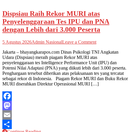
Dispsiau Raih Rekor MURI atas
Penyelenggaraan Tes IPU dan PNA
dengan Lebih dari 3.000 Peserta
on
5 Agustus 2026
Admin Nasional
Leave a Comment
Dispsiau
Jakarta – bhayangkarapos.com Dinas Psikologi TNI Angkatan
Raih
Udara (Dispsiau) meraih piagam Rekor MURI atas
Rekor
penyelenggaraan tes Intelligence Performance Unit (IPU) dan
MURI
Potensi Nilai Adaptasi (PNA) yang diikuti lebih dari 3.000 peserta.
atas
Penghargaan tersebut diberikan atas pelaksanaan tes yang tercatat
Penyelenggaraan
sebagai rekor di Indonesia. Piagam Rekor MURI dan Buku Rekor
Tes
MURI diserahkan Direktur Operasional MURI […]
IPU
dan
PNA
dengan
Facebook
Lebih
dari
Mastodon
3.000
Peserta
Email
Continue Reading