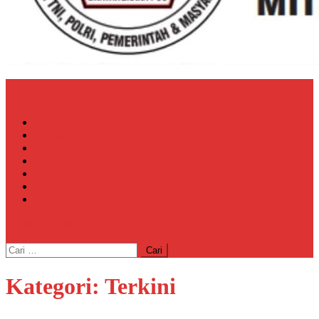
Home
Redaksi
Berita
Nasional
Olahraga
Otomotif
Politik
site mode button
Cari
untuk:
Kategori:
Terkini