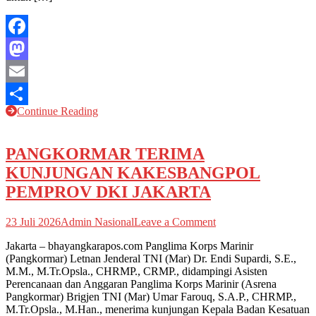
JELBUK
KAB.
JEMBER
Facebook
Mastodon
Email
Continue Reading
Share
PANGKORMAR TERIMA
KUNJUNGAN KAKESBANGPOL
PEMPROV DKI JAKARTA
on
23 Juli 2026
Admin Nasional
Leave a Comment
PANGKORMAR
Jakarta – bhayangkarapos.com Panglima Korps Marinir
TERIMA
(Pangkormar) Letnan Jenderal TNI (Mar) Dr. Endi Supardi, S.E.,
KUNJUNGAN
M.M., M.Tr.Opsla., CHRMP., CRMP., didampingi Asisten
KAKESBANGPOL
Perencanaan dan Anggaran Panglima Korps Marinir (Asrena
PEMPROV
Pangkormar) Brigjen TNI (Mar) Umar Farouq, S.A.P., CHRMP.,
DKI
M.Tr.Opsla., M.Han., menerima kunjungan Kepala Badan Kesatuan
JAKARTA