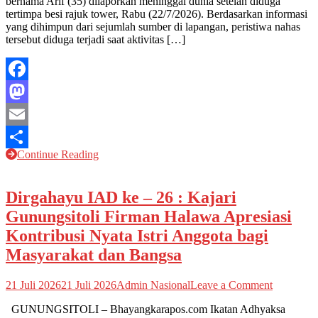
bernama Arif (35) dilaporkan meninggal dunia setelah diduga
Jam
tertimpa besi rajuk tower, Rabu (22/7/2026). Berdasarkan informasi
Kerja,
yang dihimpun dari sejumlah sumber di lapangan, peristiwa nahas
Pekerja
tersebut diduga terjadi saat aktivitas […]
CV
SJA
Tewas
Tertimpa
Facebook
Besi
Rajuk
Mastodon
Tower
di
Email
Laut
Continue Reading
Sampur
Share
Dirgahayu IAD ke – 26 : Kajari
Gunungsitoli Firman Halawa Apresiasi
Kontribusi Nyata Istri Anggota bagi
Masyarakat dan Bangsa
on
21 Juli 2026
21 Juli 2026
Admin Nasional
Leave a Comment
Dirgahay
GUNUNGSITOLI – Bhayangkarapos.com Ikatan Adhyaksa
IAD