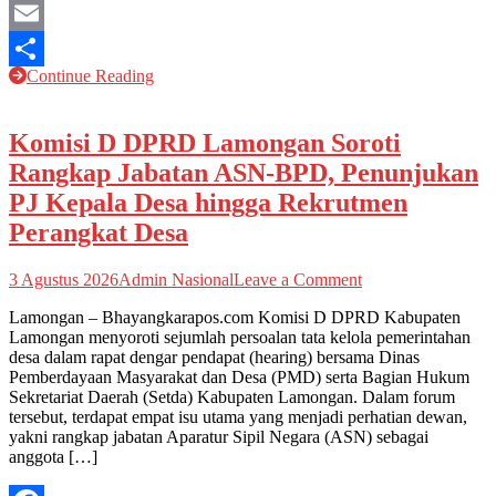
Mastodon
Email
Continue Reading
Share
Komisi D DPRD Lamongan Soroti
Rangkap Jabatan ASN-BPD, Penunjukan
PJ Kepala Desa hingga Rekrutmen
Perangkat Desa
on
3 Agustus 2026
Admin Nasional
Leave a Comment
Komisi
Lamongan – Bhayangkarapos.com Komisi D DPRD Kabupaten
D
Lamongan menyoroti sejumlah persoalan tata kelola pemerintahan
DPRD
desa dalam rapat dengar pendapat (hearing) bersama Dinas
Lamongan
Pemberdayaan Masyarakat dan Desa (PMD) serta Bagian Hukum
Soroti
Sekretariat Daerah (Setda) Kabupaten Lamongan. Dalam forum
Rangkap
tersebut, terdapat empat isu utama yang menjadi perhatian dewan,
Jabatan
yakni rangkap jabatan Aparatur Sipil Negara (ASN) sebagai
ASN-
anggota […]
BPD,
Penunjukan