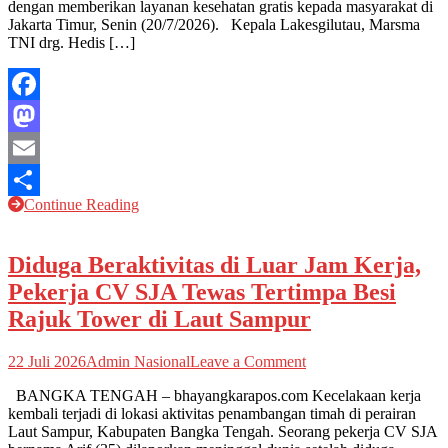
dengan memberikan layanan kesehatan gratis kepada masyarakat di
Poerwanto
Jakarta Timur, Senin (20/7/2026). Kepala Lakesgilutau, Marsma
Hadirkan
TNI drg. Hedis […]
Manfaat
Nyata
bagi
Masyarakat
Facebook
Mastodon
Email
Continue Reading
Share
Diduga Beraktivitas di Luar Jam Kerja,
Pekerja CV SJA Tewas Tertimpa Besi
Rajuk Tower di Laut Sampur
on
22 Juli 2026
Admin Nasional
Leave a Comment
Diduga
BANGKA TENGAH – bhayangkarapos.com Kecelakaan kerja
Beraktivitas
kembali terjadi di lokasi aktivitas penambangan timah di perairan
di
Laut Sampur, Kabupaten Bangka Tengah. Seorang pekerja CV SJA
Luar