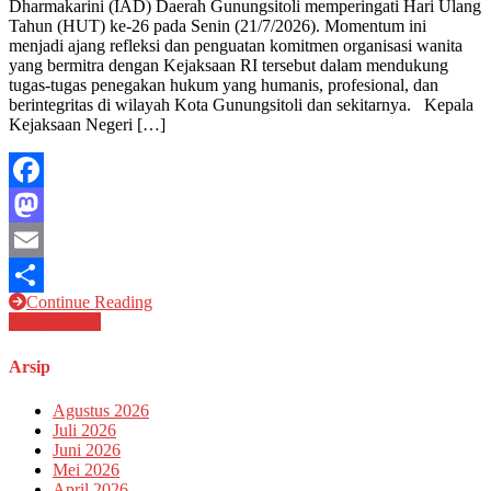
Dharmakarini (IAD) Daerah Gunungsitoli memperingati Hari Ulang
ke
Tahun (HUT) ke-26 pada Senin (21/7/2026). Momentum ini
–
menjadi ajang refleksi dan penguatan komitmen organisasi wanita
26
yang bermitra dengan Kejaksaan RI tersebut dalam mendukung
:
tugas-tugas penegakan hukum yang humanis, profesional, dan
Kajari
berintegritas di wilayah Kota Gunungsitoli dan sekitarnya. Kepala
Gunungsit
Kejaksaan Negeri […]
Firman
Halawa
Apresiasi
Kontribus
Facebook
Nyata
Istri
Mastodon
Anggota
bagi
Email
Masyarak
Continue Reading
dan
Share
Navigasi
Pos-pos lama
Bangsa
pos
Arsip
Agustus 2026
Juli 2026
Juni 2026
Mei 2026
April 2026