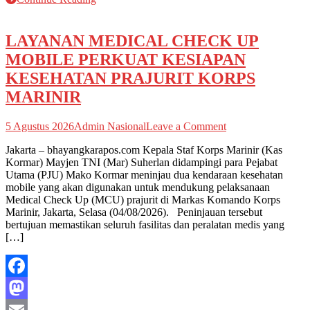
Share
LAYANAN MEDICAL CHECK UP
MOBILE PERKUAT KESIAPAN
KESEHATAN PRAJURIT KORPS
MARINIR
on
5 Agustus 2026
Admin Nasional
Leave a Comment
LAYANAN
Jakarta – bhayangkarapos.com Kepala Staf Korps Marinir (Kas
MEDICAL
Kormar) Mayjen TNI (Mar) Suherlan didampingi para Pejabat
CHECK
Utama (PJU) Mako Kormar meninjau dua kendaraan kesehatan
UP
mobile yang akan digunakan untuk mendukung pelaksanaan
MOBILE
Medical Check Up (MCU) prajurit di Markas Komando Korps
PERKUAT
Marinir, Jakarta, Selasa (04/08/2026). Peninjauan tersebut
KESIAPAN
bertujuan memastikan seluruh fasilitas dan peralatan medis yang
KESEHATAN
[…]
PRAJURIT
KORPS
MARINIR
Facebook
Mastodon