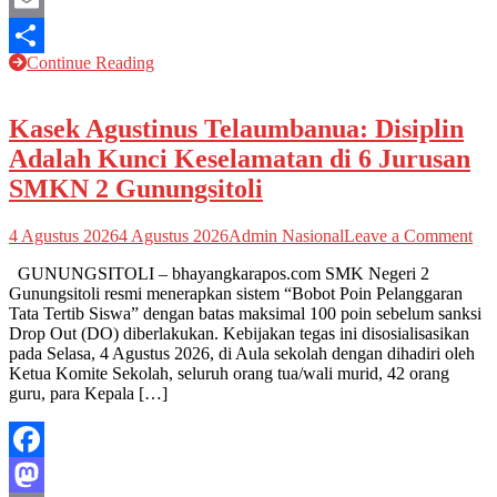
Email
Continue Reading
Share
Kasek Agustinus Telaumbanua: Disiplin
Adalah Kunci Keselamatan di 6 Jurusan
SMKN 2 Gunungsitoli
on
4 Agustus 2026
4 Agustus 2026
Admin Nasional
Leave a Comment
Ka
GUNUNGSITOLI – bhayangkarapos.com SMK Negeri 2
Agu
Gunungsitoli resmi menerapkan sistem “Bobot Poin Pelanggaran
Tel
Tata Tertib Siswa” dengan batas maksimal 100 poin sebelum sanksi
Dis
Drop Out (DO) diberlakukan. Kebijakan tegas ini disosialisasikan
Ada
pada Selasa, 4 Agustus 2026, di Aula sekolah dengan dihadiri oleh
Ku
Ketua Komite Sekolah, seluruh orang tua/wali murid, 42 orang
Kes
guru, para Kepala […]
di
6
Jur
S
Facebook
2
Gun