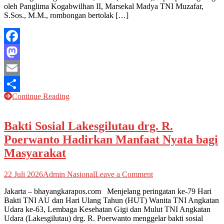
oleh Panglima Kogabwilhan II, Marsekal Madya TNI Muzafar,
S.Sos., M.M., rombongan bertolak […]
Facebook
Mastodon
Email
Continue Reading
Share
Bakti Sosial Lakesgilutau drg. R.
Poerwanto Hadirkan Manfaat Nyata bagi
Masyarakat
on
22 Juli 2026
Admin Nasional
Leave a Comment
Bakti
Jakarta – bhayangkarapos.com Menjelang peringatan ke-79 Hari
Sosial
Bakti TNI AU dan Hari Ulang Tahun (HUT) Wanita TNI Angkatan
Lakesgilutau
Udara ke-63, Lembaga Kesehatan Gigi dan Mulut TNI Angkatan
drg.
Udara (Lakesgilutau) drg. R. Poerwanto menggelar bakti sosial
R.