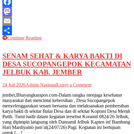
PJ
Kepala
Facebook
Desa
hingga
Mastodon
Rekrutmen
Perangkat
Email
Desa
Continue Reading
Share
SENAM SEHAT & KARYA BAKTI DI
DESA SUCOPANGEPOK KECAMATAN
JELBUK KAB. JEMBER
on
24 Juli 2026
Admin Nasional
Leave a Comment
SENAM
jember,Bhayangkarapos.com-Dalam rangka menjaga kesehatan
SEHAT
masyarakat dan mencintai kebersihan , Desa Sucopangepok
&
menyelenggarakan senam bersama dan melaksanakan pembersihan
KARYA
karya bakti di sekitar Balai Desa dan di sekitar Koprasi Desa Merah
BAKTI
Putih. Turut hadir dalam kegiatan tersebut Koramil 0824/26 Jelbuk,
DI
yang dipimpin langsung oleh Danramil Jelbuk Kapten inf Bambang
DESA
Hari Mardiyanto jum’at(24/07/26) Pagi. Kegiatan ini bertujuan
SUCOPANGEPOK
untuk […]
KECAMATAN