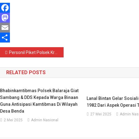
Facebook
Mastodon
Email
Share
Navigasi
Personil Piket Polsek Kramatwatu Polresta Serkot melaksanakan Kegiatan patroli*
pos
RELATED POSTS
Bhabinkamtibmas Polsek Balaraja Giat
Sambang & DDS Kepada Warga Binaan
Lanal Bintan Gelar Sosia
Guna Antisipasi Kamtibmas Di Wilayah
1982 Dari Aspek Operasi 
Desa Benda
27 Mei 2025
Admin Nas
2 Mei 2025
Admin Nasional