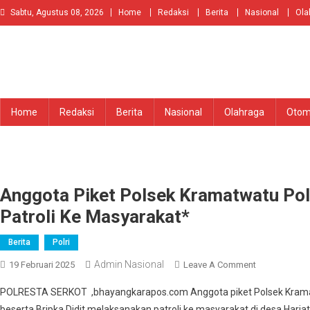
Skip
Sabtu, Agustus 08, 2026
Home
Redaksi
Berita
Nasional
Ola
to
content
Home
Redaksi
Berita
Nasional
Olahraga
Otom
Anggota Piket Polsek Kramatwatu Pol
Patroli Ke Masyarakat*
Berita
Polri
Admin Nasional
On
19 Februari 2025
Leave A Comment
Anggota
POLRESTA SERKOT ,bhayangkarapos.com Anggota piket Polsek Kramat
Piket
beserta Bripka Didit melaksanakan patroli ke masyarakat di desa Har