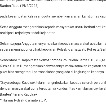
Polsek
Banten,Rabu (19/2/2025).
Kramatwatu
Polresta
pada kesempatan kali ini anggota memberikan arahan kamtibmas ke
Serkot
Melaksanaka
Serta Anggota mengarahkan kepada masyarakat untuk berhati hati ke
Patroli
antisipasi terjadinya tindak kejahatan.
Ke
Masyarakat*
Selain itu juga Anggota menyampaikan kepada masyarakat apabila ma
segera menghubungi pihak kepolisian Polsek Kramatwatu Polresta Ser
Sementara itu Kapolresta Serkot Kombes Pol Yudha Satria S.H.,S.I.K
Kurnia S.H.,M.H.,mengatakan bahwasannya melaksanakan kegiatan sa
piket bisa mengetahui permasalahan yang ada di lingkungan kerjanya.
“Saya sebagai Kapolsek telah mengintruksikan kepada seluruh perso
dengan masyarakat guna terciptanya kondusifitas kamtibmas diwilay
Banten,” terang Kapolsek
*(Humas Polsek Kramatwatu)*,