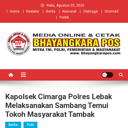
Skip
Rabu, Agustus 05, 2026
to
Home
Redaksi
Berita
Nasional
Olahraga
Otomotif
content
Politik
Kapolsek Cimarga Polres Lebak
Melaksanakan Sambang Temui
Tokoh Masyarakat Tambak
Berita
Polri