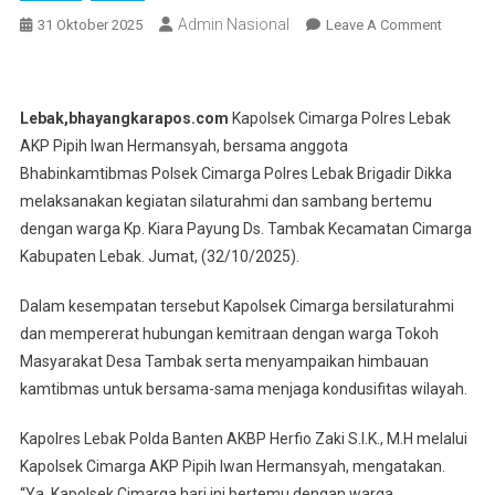
Admin Nasional
On
31 Oktober 2025
Leave A Comment
Kapolse
Cimarga
Polres
Lebak,bhayangkarapos.com
Kapolsek Cimarga Polres Lebak
Lebak
AKP Pipih Iwan Hermansyah, bersama anggota
Melaksa
Bhabinkamtibmas Polsek Cimarga Polres Lebak Brigadir Dikka
Samban
melaksanakan kegiatan silaturahmi dan sambang bertemu
Temui
Tokoh
dengan warga Kp. Kiara Payung Ds. Tambak Kecamatan Cimarga
Masyara
Kabupaten Lebak. Jumat, (32/10/2025).
Tambak
Dalam kesempatan tersebut Kapolsek Cimarga bersilaturahmi
dan mempererat hubungan kemitraan dengan warga Tokoh
Masyarakat Desa Tambak serta menyampaikan himbauan
kamtibmas untuk bersama-sama menjaga kondusifitas wilayah.
Kapolres Lebak Polda Banten AKBP Herfio Zaki S.I.K., M.H melalui
Kapolsek Cimarga AKP Pipih Iwan Hermansyah, mengatakan.
“Ya, Kapolsek Cimarga hari ini bertemu dengan warga