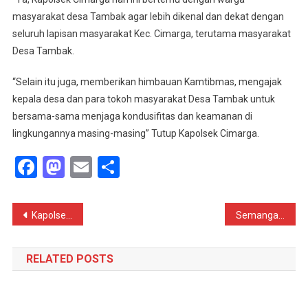
masyarakat desa Tambak agar lebih dikenal dan dekat dengan
seluruh lapisan masyarakat Kec. Cimarga, terutama masyarakat
Desa Tambak.
“Selain itu juga, memberikan himbauan Kamtibmas, mengajak
kepala desa dan para tokoh masyarakat Desa Tambak untuk
bersama-sama menjaga kondusifitas dan keamanan di
lingkungannya masing-masing” Tutup Kapolsek Cimarga.
Facebook
Mastodon
Email
Share
Navigasi
Kapolsek Cimarga Polres Lebak Silaturahmi Dengan Tokoh Agama Desa Tambak
Semangat, Bhabinkamtibmas Polsek Cimarga Polres Lebak Hadiri Uji Kelayakan BUMDES Desa Margajaya
pos
RELATED POSTS