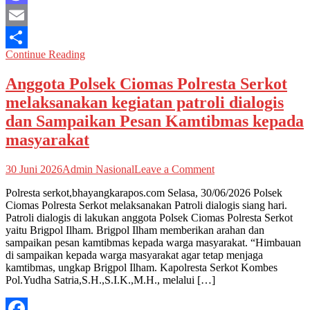
kepada
Mastodon
masyarakat
Email
Continue Reading
Share
Anggota Polsek Ciomas Polresta Serkot
melaksanakan kegiatan patroli dialogis
dan Sampaikan Pesan Kamtibmas kepada
masyarakat
on
30 Juni 2026
Admin Nasional
Leave a Comment
Anggota
Polresta serkot,bhayangkarapos.com Selasa, 30/06/2026 Polsek
Polsek
Ciomas Polresta Serkot melaksanakan Patroli dialogis siang hari.
Ciomas
Patroli dialogis di lakukan anggota Polsek Ciomas Polresta Serkot
Polresta
yaitu Brigpol Ilham. Brigpol Ilham memberikan arahan dan
Serkot
sampaikan pesan kamtibmas kepada warga masyarakat. “Himbauan
melaksanakan
di sampaikan kepada warga masyarakat agar tetap menjaga
kegiatan
kamtibmas, ungkap Brigpol Ilham. Kapolresta Serkot Kombes
patroli
Pol.Yudha Satria,S.H.,S.I.K.,M.H., melalui […]
dialogis
dan
Sampaikan