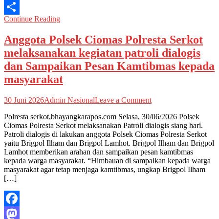
Email
Continue Reading
Share
Anggota Polsek Ciomas Polresta Serkot
melaksanakan kegiatan patroli dialogis
dan Sampaikan Pesan Kamtibmas kepada
masyarakat
on
30 Juni 2026
Admin Nasional
Leave a Comment
Anggota
Polresta serkot,bhayangkarapos.com Selasa, 30/06/2026 Polsek
Polsek
Ciomas Polresta Serkot melaksanakan Patroli dialogis siang hari.
Ciomas
Patroli dialogis di lakukan anggota Polsek Ciomas Polresta Serkot
Polresta
yaitu Brigpol Ilham dan Brigpol Lamhot. Brigpol Ilham dan Brigpol
Serkot
Lamhot memberikan arahan dan sampaikan pesan kamtibmas
melaksanakan
kepada warga masyarakat. “Himbauan di sampaikan kepada warga
kegiatan
masyarakat agar tetap menjaga kamtibmas, ungkap Brigpol Ilham
patroli
[…]
dialogis
dan
Sampaikan
Pesan
Facebook
Kamtibmas