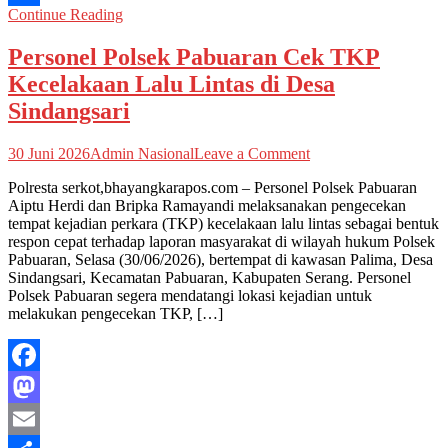
Continue Reading
Share
Personel Polsek Pabuaran Cek TKP
Kecelakaan Lalu Lintas di Desa
Sindangsari
on
30 Juni 2026
Admin Nasional
Leave a Comment
Personel
Polresta serkot,bhayangkarapos.com – Personel Polsek Pabuaran
Polsek
Aiptu Herdi dan Bripka Ramayandi melaksanakan pengecekan
Pabuaran
tempat kejadian perkara (TKP) kecelakaan lalu lintas sebagai bentuk
Cek
respon cepat terhadap laporan masyarakat di wilayah hukum Polsek
TKP
Pabuaran, Selasa (30/06/2026), bertempat di kawasan Palima, Desa
Kecelakaan
Sindangsari, Kecamatan Pabuaran, Kabupaten Serang. Personel
Lalu
Polsek Pabuaran segera mendatangi lokasi kejadian untuk
Lintas
melakukan pengecekan TKP, […]
di
Desa
Sindangsari
Facebook
Mastodon