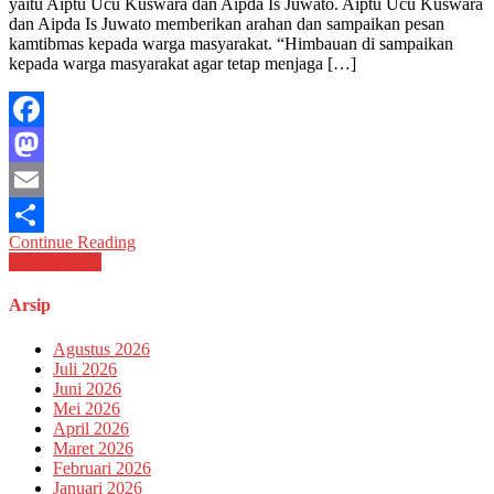
yaitu Aiptu Ucu Kuswara dan Aipda Is Juwato. Aiptu Ucu Kuswara
Serkot
dan Aipda Is Juwato memberikan arahan dan sampaikan pesan
melaksanakan
kamtibmas kepada warga masyarakat. “Himbauan di sampaikan
kegiatan
kepada warga masyarakat agar tetap menjaga […]
patroli
dialogis
dan
Sampaikan
Facebook
Pesan
Kamtibmas
Mastodon
kepada
masyarakat
Email
Continue Reading
Share
Navigasi
Pos-pos lama
pos
Arsip
Agustus 2026
Juli 2026
Juni 2026
Mei 2026
April 2026
Maret 2026
Februari 2026
Januari 2026