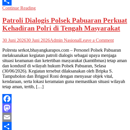
Email
Continue Reading
Share
Patroli Dialogis Polsek Pabuaran Perkuat
Kehadiran Polri di Tengah Masyarakat
on
30 Juni 2026
30 Juni 2026
Admin Nasional
Leave a Comment
Patroli
Polresta serkot,bhayangkarapos.com – Personel Polsek Pabuaran
Dialogis
melaksanakan kegiatan patroli dialogis sebagai upaya menjaga
Polsek
situasi keamanan dan ketertiban masyarakat (kamtibmas) tetap aman
Pabuara
dan kondusif di wilayah hukum Polsek Pabuaran, Selasa
Perkuat
(30/06/2026). Kegiatan tersebut dilaksanakan oleh Bripka S.
Kehadir
Tampubolon dan Brigpol Roni dengan menyasar objek vital,
Polri
kendaraan, serta lokasi keramaian guna memastikan situasi wilayah
di
tetap aman, tertib, […]
Tengah
Masyara
Facebook
Mastodon
Email