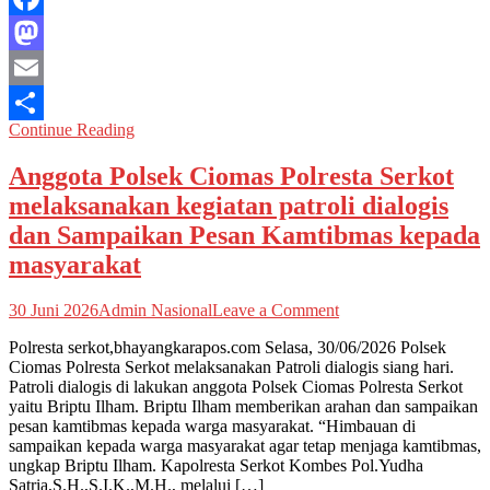
Pesan
Facebook
Kamtibmas
kepada
Mastodon
masyarakat
Email
Continue Reading
Share
Anggota Polsek Ciomas Polresta Serkot
melaksanakan kegiatan patroli dialogis
dan Sampaikan Pesan Kamtibmas kepada
masyarakat
on
30 Juni 2026
Admin Nasional
Leave a Comment
Anggota
Polresta serkot,bhayangkarapos.com Selasa, 30/06/2026 Polsek
Polsek
Ciomas Polresta Serkot melaksanakan Patroli dialogis siang hari.
Ciomas
Patroli dialogis di lakukan anggota Polsek Ciomas Polresta Serkot
Polresta
yaitu Briptu Ilham. Briptu Ilham memberikan arahan dan sampaikan
Serkot
pesan kamtibmas kepada warga masyarakat. “Himbauan di
melaksanakan
sampaikan kepada warga masyarakat agar tetap menjaga kamtibmas,
kegiatan
ungkap Briptu Ilham. Kapolresta Serkot Kombes Pol.Yudha
patroli
Satria,S.H.,S.I.K.,M.H., melalui […]
dialogis