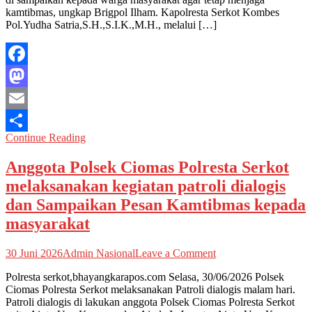
kegiatan
kamtibmas, ungkap Brigpol Ilham. Kapolresta Serkot Kombes
patroli
Pol.Yudha Satria,S.H.,S.I.K.,M.H., melalui […]
dialogis
dan
Sampaikan
Pesan
Facebook
Kamtibmas
kepada
Mastodon
masyarakat
Email
Continue Reading
Share
Anggota Polsek Ciomas Polresta Serkot
melaksanakan kegiatan patroli dialogis
dan Sampaikan Pesan Kamtibmas kepada
masyarakat
on
30 Juni 2026
Admin Nasional
Leave a Comment
Anggota
Polresta serkot,bhayangkarapos.com Selasa, 30/06/2026 Polsek
Polsek
Ciomas Polresta Serkot melaksanakan Patroli dialogis malam hari.
Ciomas
Patroli dialogis di lakukan anggota Polsek Ciomas Polresta Serkot
Polresta