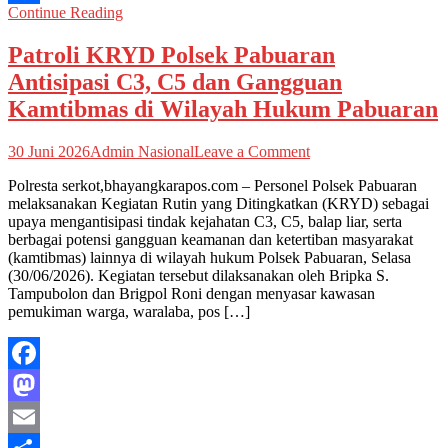
Continue Reading
Share
Patroli KRYD Polsek Pabuaran
Antisipasi C3, C5 dan Gangguan
Kamtibmas di Wilayah Hukum Pabuaran
on
30 Juni 2026
Admin Nasional
Leave a Comment
Patroli
Polresta serkot,bhayangkarapos.com – Personel Polsek Pabuaran
KRYD
melaksanakan Kegiatan Rutin yang Ditingkatkan (KRYD) sebagai
Polsek
upaya mengantisipasi tindak kejahatan C3, C5, balap liar, serta
Pabuaran
berbagai potensi gangguan keamanan dan ketertiban masyarakat
Antisipasi
(kamtibmas) lainnya di wilayah hukum Polsek Pabuaran, Selasa
C3,
(30/06/2026). Kegiatan tersebut dilaksanakan oleh Bripka S.
C5
Tampubolon dan Brigpol Roni dengan menyasar kawasan
dan
pemukiman warga, waralaba, pos […]
Gangguan
Kamtibmas
di
Wilayah
Facebook
Hukum
Pabuaran
Mastodon