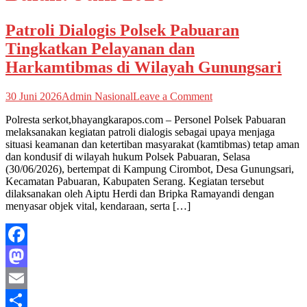
Patroli Dialogis Polsek Pabuaran
Tingkatkan Pelayanan dan
Harkamtibmas di Wilayah Gunungsari
on
30 Juni 2026
Admin Nasional
Leave a Comment
Patroli
Polresta serkot,bhayangkarapos.com – Personel Polsek Pabuaran
Dialogis
melaksanakan kegiatan patroli dialogis sebagai upaya menjaga
Polsek
situasi keamanan dan ketertiban masyarakat (kamtibmas) tetap aman
Pabuaran
dan kondusif di wilayah hukum Polsek Pabuaran, Selasa
Tingkatkan
(30/06/2026), bertempat di Kampung Cirombot, Desa Gunungsari,
Pelayanan
Kecamatan Pabuaran, Kabupaten Serang. Kegiatan tersebut
dan
dilaksanakan oleh Aiptu Herdi dan Bripka Ramayandi dengan
Harkamtibmas
menyasar objek vital, kendaraan, serta […]
di
Wilayah
Gunungsari
Facebook
Mastodon
Email