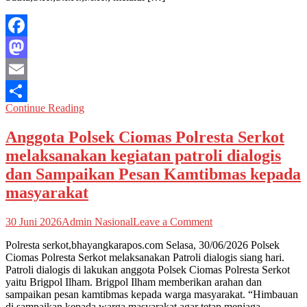
dan
Sampaikan
Pesan
Facebook
Kamtibmas
kepada
Mastodon
masyarakat
Email
Continue Reading
Share
Anggota Polsek Ciomas Polresta Serkot
melaksanakan kegiatan patroli dialogis
dan Sampaikan Pesan Kamtibmas kepada
masyarakat
on
30 Juni 2026
Admin Nasional
Leave a Comment
Anggota
Polresta serkot,bhayangkarapos.com Selasa, 30/06/2026 Polsek
Polsek
Ciomas Polresta Serkot melaksanakan Patroli dialogis siang hari.
Ciomas
Patroli dialogis di lakukan anggota Polsek Ciomas Polresta Serkot
Polresta
yaitu Brigpol Ilham. Brigpol Ilham memberikan arahan dan
Serkot
sampaikan pesan kamtibmas kepada warga masyarakat. “Himbauan
melaksanakan
di sampaikan kepada warga masyarakat agar tetap menjaga