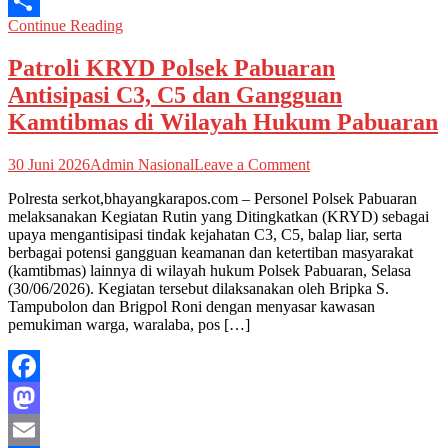
Email
Continue Reading
Share
Patroli KRYD Polsek Pabuaran
Antisipasi C3, C5 dan Gangguan
Kamtibmas di Wilayah Hukum Pabuaran
on
30 Juni 2026
Admin Nasional
Leave a Comment
Patroli
Polresta serkot,bhayangkarapos.com – Personel Polsek Pabuaran
KRYD
melaksanakan Kegiatan Rutin yang Ditingkatkan (KRYD) sebagai
Polsek
upaya mengantisipasi tindak kejahatan C3, C5, balap liar, serta
Pabuaran
berbagai potensi gangguan keamanan dan ketertiban masyarakat
Antisipasi
(kamtibmas) lainnya di wilayah hukum Polsek Pabuaran, Selasa
C3,
(30/06/2026). Kegiatan tersebut dilaksanakan oleh Bripka S.
C5
Tampubolon dan Brigpol Roni dengan menyasar kawasan
dan
pemukiman warga, waralaba, pos […]
Gangguan
Kamtibmas
di
Wilayah
Facebook
Hukum
Pabuaran
Mastodon