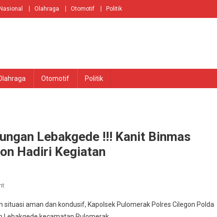
Nasional
Olahraga
Otomotif
Politik
Olahraga
Otomotif
Politik
kungan Lebakgede !!! Kanit Binmas
on Hadiri Kegiatan
On
nt
Memperingati
situasi aman dan kondusif, Kapolsek Pulomerak Polres Cilegon Polda
Isro
han Lebakgede kecamatan Pulomerak.