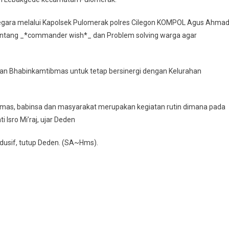
Mi’raj
Lingkungan
egara melalui Kapolsek Pulomerak polres Cilegon KOMPOL Agus Ahma
Lebakgede
entang _*commander wish*_ dan Problem solving warga agar
!!!
Kanit
Binmas
n Bhabinkamtibmas untuk tetap bersinergi dengan Kelurahan
Polsek
Pulomerak
Polres
ibmas, babinsa dan masyarakat merupakan kegiatan rutin dimana pada
Cilegon
Hadiri
Isro Mi’raj, ujar Deden
Kegiatan
dusif, tutup Deden. (SA~Hms).