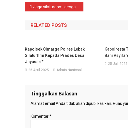
Share
Navigasi
Jaga silaturahmi dengan sesepuh, Bhabinkamtibmas polsek Pulomerak lakukan sowan
pos
RELATED POSTS
Kapolsek Cimarga Polres Lebak
Kapolresta 
Silaturhmi Kepada Prades Desa
Bani Asyifa
Jayasari*
25 Juli 2025
26 April 2025
Admin Nasional
Tinggalkan Balasan
Alamat email Anda tidak akan dipublikasikan.
Ruas yan
Komentar
*