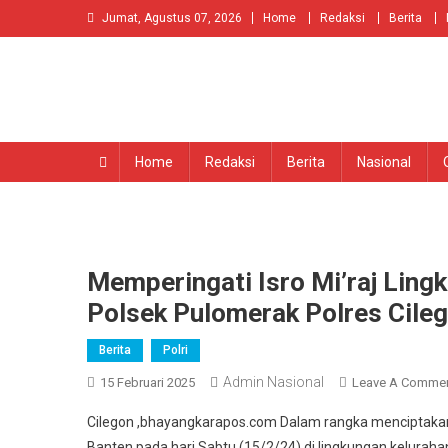
Skip
Jumat, Agustus 07, 2026
Home
Redaksi
Berita
to
content
Home
Redaksi
Berita
Nasional
Memperingati Isro Mi’raj Ling
Polsek Pulomerak Polres Cileg
Berita
Polri
Admin Nasional
15 Februari 2025
Leave A Comme
Cilegon ,bhayangkarapos.com Dalam rangka menciptakan 
Banten pada hari Sabtu (15/2/24) di lingkungan kelura