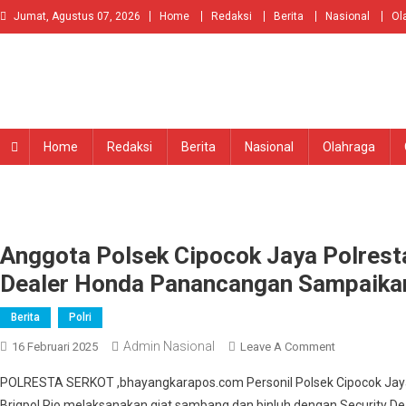
Skip
Jumat, Agustus 07, 2026
Home
Redaksi
Berita
Nasional
Ol
to
content
Home
Redaksi
Berita
Nasional
Olahraga
Anggota Polsek Cipocok Jaya Polresta 
Dealer Honda Panancangan Sampaik
Berita
Polri
Admin Nasional
On
16 Februari 2025
Leave A Comment
Anggota
POLRESTA SERKOT ,bhayangkarapos.com Personil Polsek Cipocok Jay
Polsek
Brigpol Rio melaksanakan giat sambang dan binluh dengan Security D