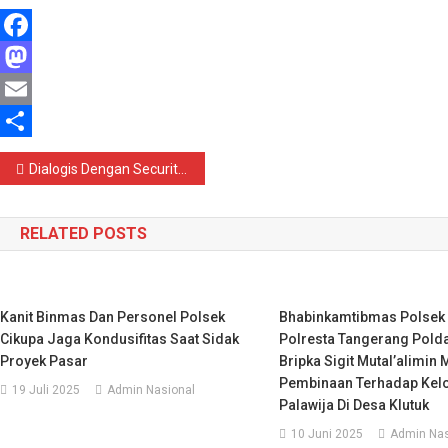
Facebook
Mastodon
Email
Share
Navigasi
Dialogis Dengan Security Perumahan Taman Banjar Agung Indah Anggota Polsek Cipocok Jaya Polresta Serkot Berikan Himbauan Kamtibmas
pos
RELATED POSTS
Kanit Binmas Dan Personel Polsek
Bhabinkamtibmas Polsek
Cikupa Jaga Kondusifitas Saat Sidak
Polresta Tangerang Polda
Proyek Pasar
Bripka Sigit Mutal’alimin
Pembinaan Terhadap Kel
19 Juli 2025
Admin Nasional
Palawija Di Desa Klutuk
10 Juni 2025
Admin Nas