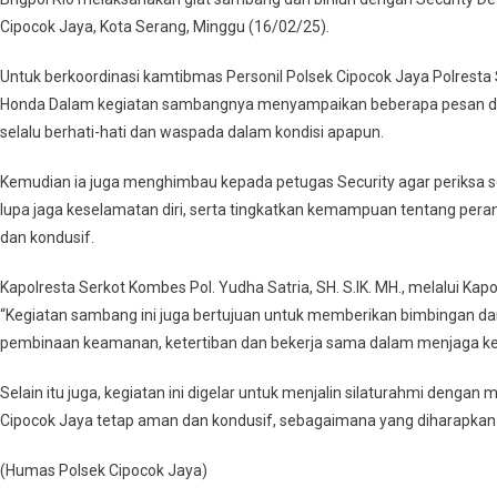
Cipocok
Cipocok Jaya, Kota Serang, Minggu (16/02/25).
Jaya
Polresta
Untuk berkoordinasi kamtibmas Personil Polsek Cipocok Jaya Polres
Serkot
Honda Dalam kegiatan sambangnya menyampaikan beberapa pesan da
Patroli
Dialogis
selalu berhati-hati dan waspada dalam kondisi apapun.
Di
Kemudian ia juga menghimbau kepada petugas Security agar periksa s
Dealer
Honda
lupa jaga keselamatan diri, serta tingkatkan kemampuan tentang peran
Panancangan
dan kondusif.
Sampaikan
Himbauan
Kapolresta Serkot Kombes Pol. Yudha Satria, SH. S.IK. MH., melalui Ka
Kamtibmas
“Kegiatan sambang ini juga bertujuan untuk memberikan bimbingan da
pembinaan keamanan, ketertiban dan bekerja sama dalam menjaga k
Selain itu juga, kegiatan ini digelar untuk menjalin silaturahmi denga
Cipocok Jaya tetap aman dan kondusif, sebagaimana yang diharapkan 
(Humas Polsek Cipocok Jaya)