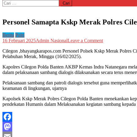
Cari
untuk:
Personel Samapta Kskp Merak Polres Cile
Berita
Polri
on
16 Februari 2025
Admin Nasional
Leave a Comment
Personel
Cilegon ,bhayangkarapos.com Personel Polsek Kskp Merak Polres C
Samapta
Pelabuhan Merak, Minggu (16/02/2025).
Kskp
Merak
Kapolres Cilegon Polda Banten AKBP Kemas Indra Natanegara melal
Polres
dalam pelaksanaan sambang dialogis dilaksanakan secara terus mene
Cilegon
Polda
Pelaksanaan sambang dan patroli dialogis tersebut guna memperliha
Banten
keamanan di lingkungan, ujarnya
Laksanakan
Patroli
Kapolsek Kskp Merak Polres Cilegon Polda Banten menekankan kepa
Dialogis
pendekatan Humanis dalam Melaksanakan kegiatan sambang kepada w
Facebook
Mastodon