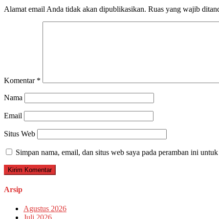
Alamat email Anda tidak akan dipublikasikan.
Ruas yang wajib ditan
Komentar
*
Nama
Email
Situs Web
Simpan nama, email, dan situs web saya pada peramban ini untuk
Arsip
Agustus 2026
Juli 2026