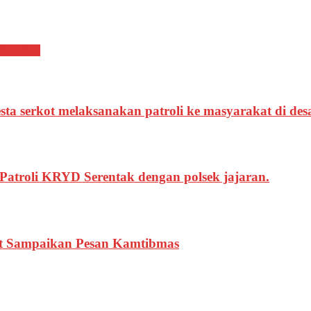
Ditangkap
ta serkot melaksanakan patroli ke masyarakat di des
Patroli KRYD Serentak dengan polsek jajaran.
kot Sampaikan Pesan Kamtibmas