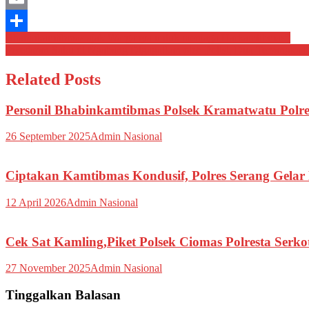
Email
Navigasi
Bhabinkamtibmas ajak Warganya untuk menjaga Harkamtibmas*
Share
Peredaran Sabu di Ngabang Digagalkan oleh Polisi, Dua Tersangka 
pos
Related Posts
Personil Bhabinkamtibmas Polsek Kramatwatu Polres
26 September 2025
Admin Nasional
Ciptakan Kamtibmas Kondusif, Polres Serang Gelar 
12 April 2026
Admin Nasional
Cek Sat Kamling,Piket Polsek Ciomas Polresta Ser
27 November 2025
Admin Nasional
Tinggalkan Balasan