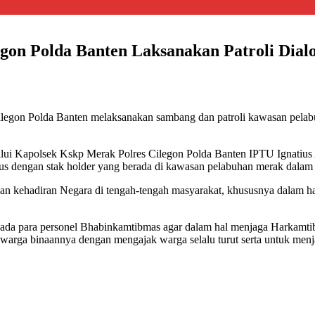
gon Polda Banten Laksanakan Patroli Dialo
ilegon Polda Banten melaksanakan sambang dan patroli kawasan pel
ui Kapolsek Kskp Merak Polres Cilegon Polda Banten IPTU Ignatius
rus dengan stak holder yang berada di kawasan pelabuhan merak dalam
tkan kehadiran Negara di tengah-tengah masyarakat, khususnya dalam 
da para personel Bhabinkamtibmas agar dalam hal menjaga Harkamtib
arga binaannya dengan mengajak warga selalu turut serta untuk men