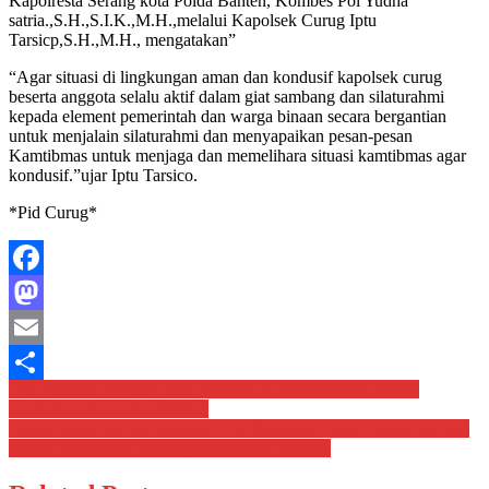
Kapolresta Serang kota Polda Banten, Kombes Pol Yudha
satria.,S.H.,S.I.K.,M.H.,melalui Kapolsek Curug Iptu
Tarsicp,S.H.,M.H., mengatakan”
“Agar situasi di lingkungan aman dan kondusif kapolsek curug
beserta anggota selalu aktif dalam giat sambang dan silaturahmi
kepada element pemerintah dan warga binaan secara bergantian
untuk menjalain silaturahmi dan menyapaikan pesan-pesan
Kamtibmas untuk menjaga dan memelihara situasi kamtibmas agar
kondusif.”ujar Iptu Tarsico.
*Pid Curug*
Facebook
Mastodon
Email
Navigasi
Unit Binmas Polsek Curug Polresta Serkot sambangi warga
Share
sampaikan pesan Kamtibmas
pos
Cegah Balap liar dan tawuran Unit Samapta Polsek Curug Polresta
Serkot Patroli dan Strong point malam Minggu