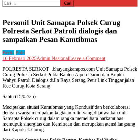
Cari
untuk:
Personil Unit Samapta Polsek Curug
Polresta Serkot Patroli dialogis dan
sampaikan Pesan Kamtibmas
Berita
Polri
on
16 Februari 2025
Admin Nasional
Leave a Comment
Personil
POLRESTA SERKOT ,bhayangkarapos.com Unit Samapta Polsek
Unit
Curug Polresta Serkot Polda Banten Aipda Darno dan Bripka
Samapta
Wahyu Patroli Dialogis diJln Raya Serang-Petir Link Tinggar jalan
Polsek
Kec Curug Kota Serang.
Curug
Polresta
Sabtu (15/02/25)
Serkot
Patroli
Meciptakan situasi Kamtibmas yang Kondusif dan berkolaborasi
dialogis
dengan warga merupakan kegiatan rutin yang dijadwalkan unit
dan
Samapta Polsek curug dalam rangka memelihara harkamtibas
sampaikan
memupuk sinergitas dan Kemitraan dan merupakan atensi langsung
Pesan
dari Kapolsek Curug.
Kamtibmas