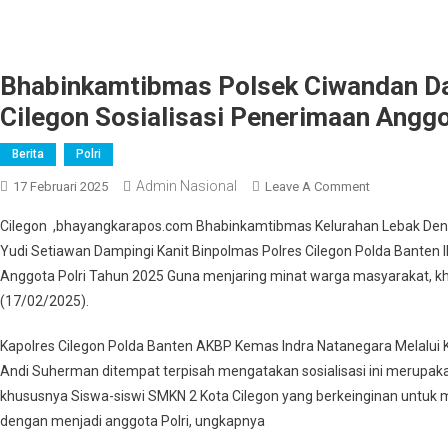
Bhabinkamtibmas Polsek Ciwandan Da
Cilegon Sosialisasi Penerimaan Anggo
Berita
Polri
Admin Nasional
On
17 Februari 2025
Leave A Comment
Bhabinkamti
Cilegon ,bhayangkarapos.com Bhabinkamtibmas Kelurahan Lebak Deno
Polsek
Yudi Setiawan Dampingi Kanit Binpolmas Polres Cilegon Polda Banten
Ciwandan
Anggota Polri Tahun 2025 Guna menjaring minat warga masyarakat, kh
Dampingi
(17/02/2025).
Kanit
Binpolmas
Kapolres Cilegon Polda Banten AKBP Kemas Indra Natanegara Melalui
Polres
Cilegon
Andi Suherman ditempat terpisah mengatakan sosialisasi ini meru
Sosialisasi
khususnya Siswa-siswi SMKN 2 Kota Cilegon yang berkeinginan untuk 
Penerimaan
dengan menjadi anggota Polri, ungkapnya
Anggota