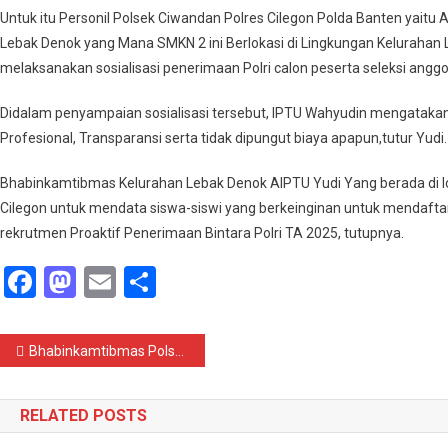
Polri
Untuk itu Personil Polsek Ciwandan Polres Cilegon Polda Banten yait
Tahun
Lebak Denok yang Mana SMKN 2 ini Berlokasi di Lingkungan Kelurahan 
2024.*
melaksanakan sosialisasi penerimaan Polri calon peserta seleksi anggo
Didalam penyampaian sosialisasi tersebut, IPTU Wahyudin mengatakan
Profesional, Transparansi serta tidak dipungut biaya apapun,tutur Yudi.
Bhabinkamtibmas Kelurahan Lebak Denok AIPTU Yudi Yang berada di l
Cilegon untuk mendata siswa-siswi yang berkeinginan untuk mendafta
rekrutmen Proaktif Penerimaan Bintara Polri TA 2025, tutupnya.
Facebook
Mastodon
Email
Share
Navigasi
Bhabinkamtibmas Polsek Ciwandan Sampaikan Himbauan Kamtibmas Kepada Perugas Satuan Pengamanan/Security.*
pos
RELATED POSTS