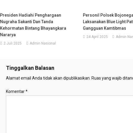
Presiden Hadiahi Penghargaan
Personil Polsek Bojoneg
Nugraha Sakanti Dan Tanda
Laksanakan Blue Light Pa
Kehormatan Bintang Bhayangkara
Gangguan Kamtibmas
Nararya
24 April 2025
Admin Nas
2 Juli 2025
Admin Nasional
Tinggalkan Balasan
Alamat email Anda tidak akan dipublikasikan.
Ruas yang wajib ditan
Komentar
*