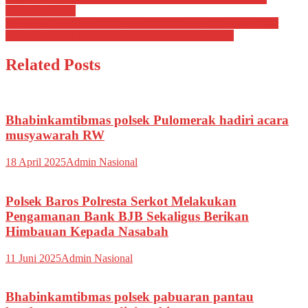
Navigasi
Share
Kawasan Hutan
pos
Sambangi Pos Security Kampus Untirta Serang, Anggota Piket
Polsek Cipocok Jaya Berikan Himbauan Kamtibmas
Related Posts
Bhabinkamtibmas polsek Pulomerak hadiri acara
musyawarah RW
18 April 2025
Admin Nasional
Polsek Baros Polresta Serkot Melakukan
Pengamanan Bank BJB Sekaligus Berikan
Himbauan Kepada Nasabah
11 Juni 2025
Admin Nasional
Bhabinkamtibmas polsek pabuaran pantau