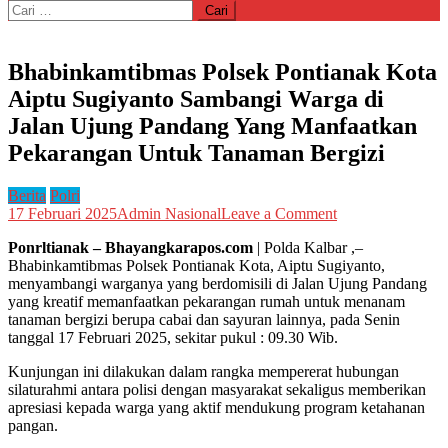
Cari
untuk:
Bhabinkamtibmas Polsek Pontianak Kota
Aiptu Sugiyanto Sambangi Warga di
Jalan Ujung Pandang Yang Manfaatkan
Pekarangan Untuk Tanaman Bergizi
Berita
Polri
on
17 Februari 2025
Admin Nasional
Leave a Comment
Bhabinkamtibma
Ponrltianak – Bhayangkarapos.com
| Polda Kalbar ,–
Polsek
Bhabinkamtibmas Polsek Pontianak Kota, Aiptu Sugiyanto,
Pontianak
menyambangi warganya yang berdomisili di Jalan Ujung Pandang
Kota
yang kreatif memanfaatkan pekarangan rumah untuk menanam
Aiptu
tanaman bergizi berupa cabai dan sayuran lainnya, pada Senin
Sugiyanto
tanggal 17 Februari 2025, sekitar pukul : 09.30 Wib.
Sambangi
Warga
Kunjungan ini dilakukan dalam rangka mempererat hubungan
di
silaturahmi antara polisi dengan masyarakat sekaligus memberikan
Jalan
apresiasi kepada warga yang aktif mendukung program ketahanan
Ujung
pangan.
Pandang
Yang