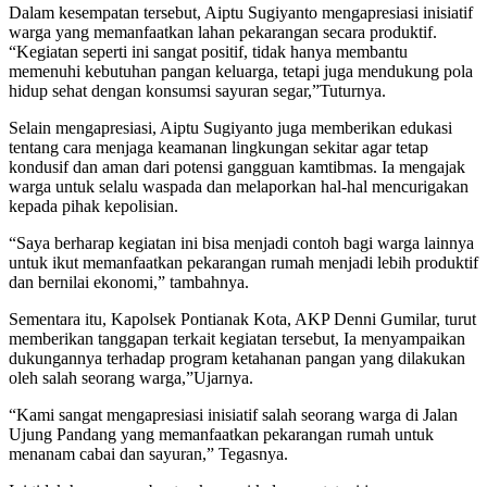
Dalam kesempatan tersebut, Aiptu Sugiyanto mengapresiasi inisiatif
Manfaatkan
warga yang memanfaatkan lahan pekarangan secara produktif.
Pekarangan
“Kegiatan seperti ini sangat positif, tidak hanya membantu
Untuk
memenuhi kebutuhan pangan keluarga, tetapi juga mendukung pola
Tanaman
hidup sehat dengan konsumsi sayuran segar,”Tuturnya.
Bergizi
Selain mengapresiasi, Aiptu Sugiyanto juga memberikan edukasi
tentang cara menjaga keamanan lingkungan sekitar agar tetap
kondusif dan aman dari potensi gangguan kamtibmas. Ia mengajak
warga untuk selalu waspada dan melaporkan hal-hal mencurigakan
kepada pihak kepolisian.
“Saya berharap kegiatan ini bisa menjadi contoh bagi warga lainnya
untuk ikut memanfaatkan pekarangan rumah menjadi lebih produktif
dan bernilai ekonomi,” tambahnya.
Sementara itu, Kapolsek Pontianak Kota, AKP Denni Gumilar, turut
memberikan tanggapan terkait kegiatan tersebut, Ia menyampaikan
dukungannya terhadap program ketahanan pangan yang dilakukan
oleh salah seorang warga,”Ujarnya.
“Kami sangat mengapresiasi inisiatif salah seorang warga di Jalan
Ujung Pandang yang memanfaatkan pekarangan rumah untuk
menanam cabai dan sayuran,” Tegasnya.