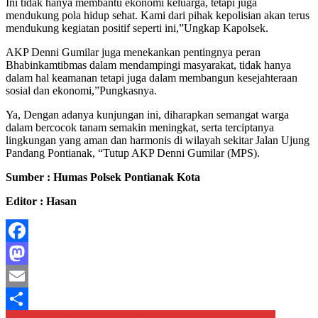
Ini tidak hanya membantu ekonomi keluarga, tetapi juga
mendukung pola hidup sehat. Kami dari pihak kepolisian akan terus
mendukung kegiatan positif seperti ini,”Ungkap Kapolsek.
AKP Denni Gumilar juga menekankan pentingnya peran
Bhabinkamtibmas dalam mendampingi masyarakat, tidak hanya
dalam hal keamanan tetapi juga dalam membangun kesejahteraan
sosial dan ekonomi,”Pungkasnya.
Ya, Dengan adanya kunjungan ini, diharapkan semangat warga
dalam bercocok tanam semakin meningkat, serta terciptanya
lingkungan yang aman dan harmonis di wilayah sekitar Jalan Ujung
Pandang Pontianak, “Tutup AKP Denni Gumilar (MPS).
Sumber : Humas Polsek Pontianak Kota
Editor : Hasan
Facebook
Mastodon
Email
Kapolri dan Menhut Perkuat Sinergitas Upaya Perlindungan