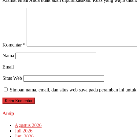
Alamat email Anda tidak akan dipublikasikan.
Ruas yang wajib ditan
Komentar
*
Nama
Email
Situs Web
Simpan nama, email, dan situs web saya pada peramban ini untuk
Arsip
Agustus 2026
Juli 2026
Juni 2026