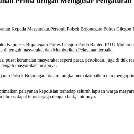
yanan Prima dengan Menggelar Pengaturan 
an Kepada Masyarakat,Personil Polsek Bojonegara Polres Cilegon Pol
alui Kapolsek Bojonegara Polres Cilegon Polda Banten IPTU Muham
da di tengah masyarakat dan Memberikan Pelayanan terbaik.
kasi pusat keramaian masyarakat seperti pasar, pertokoan, juga di titik 
h-tengah masyarakat” ucapnya.
p jajaran Polsek Bojonegara dalam rangka memaksimalkan dan mengoptim
ptimalkan pelayanan kepolisian terhadap seluruh lapisan warga masya
mtibmas dapat terus terjaga dengan baik,”tutupnya.