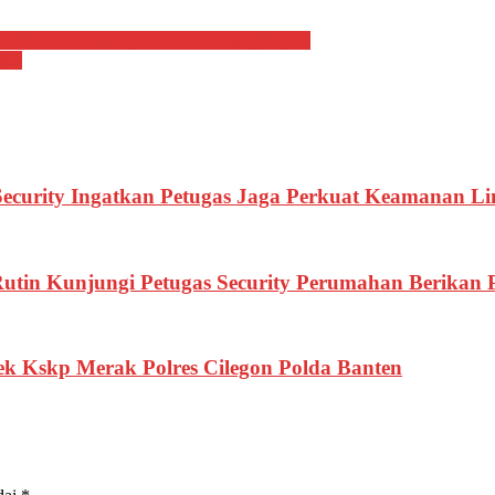
n Komunikasi Masyarakat Diwarung Kopi.*
mas
ecurity Ingatkan Petugas Jaga Perkuat Keamanan L
 Rutin Kunjungi Petugas Security Perumahan Berikan
ek Kskp Merak Polres Cilegon Polda Banten