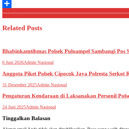
Email
Navigasi
*Bhabinkamtibmas Polsek Ciwandan Sambang Dialogis Serta Bangu
Share
Polsek Bojonegara Sambang Pos Satpam Berikan Himbauan Kamtib
pos
Related Posts
Bhabinkamtibmas Polsek Puloampel Sambangi Pos S
6 Juni 2026
Admin Nasional
Anggota Piket Polsek Cipocok Jaya Polresta Serkot
31 Desember 2025
Admin Nasional
Pengaturan Kendaraan di Laksanakan Personil Pols
24 Juni 2025
Admin Nasional
Tinggalkan Balasan