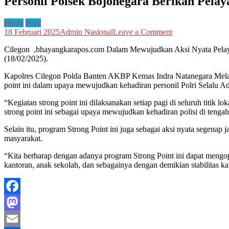
Personil Polsek Bojonegara Berikan Pela
Berita
Polri
on
18 Februari 2025
Admin Nasional
Leave a Comment
Personil
Cilegon ,bhayangkarapos.com Dalam Mewujudkan Aksi Nyata Pelayan
Polsek
(18/02/2025).
Bojonegara
Berikan
Kapolres Cilegon Polda Banten AKBP Kemas Indra Natanegara Mel
Pelayanan
point ini dalam upaya mewujudkan kehadiran personil Polri Selalu A
Prima
dengan
“Kegiatan strong point ini dilaksanakan setiap pagi di seluruh titik lo
Menggelar
strong point ini sebagai upaya mewujudkan kehadiran polisi di tenga
Pengaturan
Lalu
Selain itu, program Strong Point ini juga sebagai aksi nyata segena
Lintas
masyarakat.
Dipelelangan
Ikan
“Kita berharap dengan adanya program Strong Point ini dapat mengo
kantoran, anak sekolah, dan sebagainya dengan demikian stabilitas ka
Facebook
Mastodon