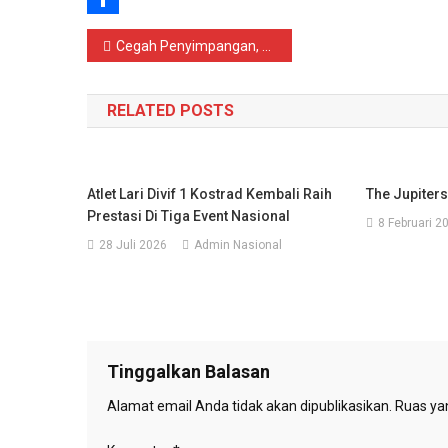
Share
Navigasi
Cegah Penyimpangan, Polres Jepara Monitoring dan Cek Ketersediaan LPG 3 Kg
pos
RELATED POSTS
Atlet Lari Divif 1 Kostrad Kembali Raih
The Jupiters
Prestasi Di Tiga Event Nasional
8 Februari 2
28 Juli 2026
Admin Nasional
Tinggalkan Balasan
Alamat email Anda tidak akan dipublikasikan.
Ruas yan