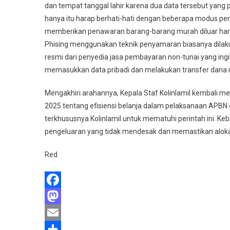
dan tempat tanggal lahir karena dua data tersebut yang
hanya itu harap berhati-hati dengan beberapa modus p
memberikan penawaran barang-barang murah diluar harg
Phising menggunakan teknik penyamaran biasanya dilak
resmi dari penyedia jasa pembayaran non-tunai yang ingi
memasukkan data pribadi dan melakukan transfer dana mel
Mengakhiri arahannya, Kepala Staf Kolinlamil kembali m
2025 tentang efisiensi belanja dalam pelaksanaan APBN
terkhususnya Kolinlamil untuk mematuhi perintah ini. K
pengeluaran yang tidak mendesak dan memastikan alokasi
Red
Facebook
Mastodon
Email