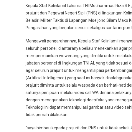
Kepala Staf Kolinlamil Laksma TNI Mochammad Riza S.E
prajurit dan Pegawai Negeri Sipil (PNS) di lingkungan 
Beladiri Militer Taktis di Lapangan Moeljono Silam Mako Ko
Pengarahan yang berjalan serius sekaligus santai ini pun t
Mengawali pengarahannya, Kepala Staf Kolinlamil meny
seluruh personel, diantaranya beliau menekankan agar pra
mempermainkan wewenang yang dimiliki untuk melakuka
jabatan personel di lingkungan TNI AL yang tidak sesuai
agar seluruh prajurit untuk mengantisipasi perkembangan
(Artificial Intelligence) yang saat ini banyak disalahgu
prajurit diminta untuk selalu waspada dan berhati-hati
satunya penipuan melalui video call WA dimana pelakun
dengan menggunakan teknologi deepfake yang menggunaka
Teknologi ini dapat memanipulasi gambar atau video seh
tidak pernah dilakukan.
“saya himbau kepada prajurit dan PNS untuk tidak sekali-