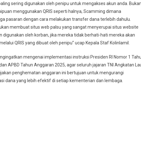
 paling sering digunakan oleh penipu untuk mengakses akun anda. Buka
enipuan menggunakan QRIS seperti halnya, Scamming dimana
a pasaran dengan cara melakukan transfer dana terlebih dahulu.
ukan membuat situs web palsu yang sangat menyerupai situs website
n digunakan oleh korban, jika mereka tidak berhati-hati mereka akan
alui QRIS yang dibuat oleh penipu” ucap Kepala Staf Kolinlamil.
engingatkan mengenai implementasi instruksi Presiden RI Nomor 1 Tah
 dan APBD Tahun Anggaran 2025, agar seluruh jajaran TNI Angkatan La
ebijakan penghematan anggaran ini bertujuan untuk mengurangi
 dana yang lebih efektif di setiap kementerian dan lembaga.