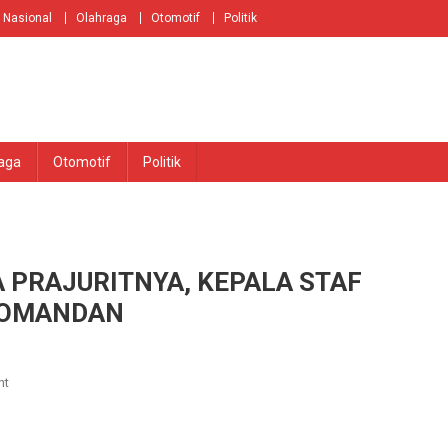
Nasional
Olahraga
Otomotif
Politik
aga
Otomotif
Politik
 PRAJURITNYA, KEPALA STAF
KOMANDAN
On
nt
BENTUK
KEPEDULIAN