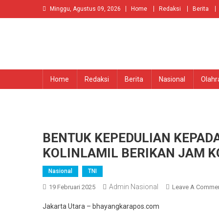
Skip
Minggu, Agustus 09, 2026
Home
Redaksi
Berita
to
content
Home
Redaksi
Berita
Nasional
Olahr
BENTUK KEPEDULIAN KEPADA
KOLINLAMIL BERIKAN JAM 
Nasional
TNI
Admin Nasional
19 Februari 2025
Leave A Comme
Jakarta Utara – bhayangkarapos.com