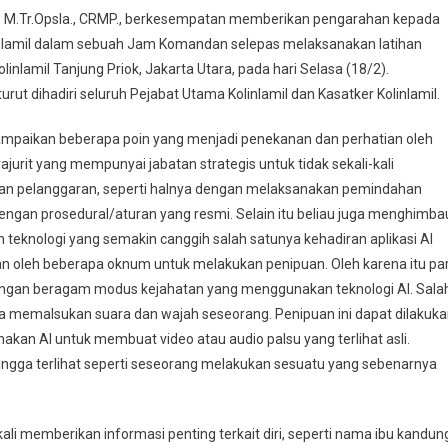
KEPADA
., M.Tr.Opsla., CRMP., berkesempatan memberikan pengarahan kepada
PRAJURITNYA,
Kolinlamil dalam sebuah Jam Komandan selepas melaksanakan latihan
KEPALA
linlamil Tanjung Priok, Jakarta Utara, pada hari Selasa (18/2).
STAF
urut dihadiri seluruh Pejabat Utama Kolinlamil dan Kasatker Kolinlamil.
KOLINLAMIL
BERIKAN
ampaikan beberapa poin yang menjadi penekanan dan perhatian oleh
JAM
jurit yang mempunyai jabatan strategis untuk tidak sekali-kali
KOMANDAN
n pelanggaran, seperti halnya dengan melaksanakan pemindahan
 dengan prosedural/aturan yang resmi. Selain itu beliau juga menghimba
 teknologi yang semakin canggih salah satunya kehadiran aplikasi AI
nakan oleh beberapa oknum untuk melakukan penipuan. Oleh karena itu pa
 dengan beragam modus kejahatan yang menggunakan teknologi AI. Sala
ya memalsukan suara dan wajah seseorang. Penipuan ini dapat dilakuk
n AI untuk membuat video atau audio palsu yang terlihat asli.
ingga terlihat seperti seseorang melakukan sesuatu yang sebenarnya
kali memberikan informasi penting terkait diri, seperti nama ibu kandun