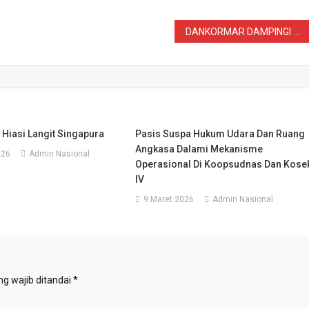
DANKORMAR DAMPINGI KASAL PIMPIN PEMBERANGKATAN CITY PARADE MNEK 2025
 Hiasi Langit Singapura
Pasis Suspa Hukum Udara Dan Ruang
Angkasa Dalami Mekanisme
026
Admin Nasional
Operasional Di Koopsudnas Dan Kose
IV
9 Maret 2026
Admin Nasional
g wajib ditandai
*