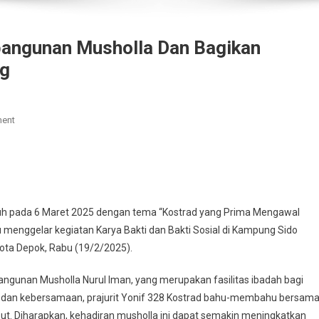
bangunan Musholla Dan Bagikan
ng
On
ent
Yonif
328
Kostrad
Bantu
Pembangunan
uh pada 6 Maret 2025 dengan tema “Kostrad yang Prima Mengawal
Musholla
u menggelar kegiatan Karya Bakti dan Bakti Sosial di Kampung Sido
Dan
Kota Depok, Rabu (19/2/2025).
Bagikan
Sembako
gunan Musholla Nurul Iman, yang merupakan fasilitas ibadah bagi
Untuk
dan kebersamaan, prajurit Yonif 328 Kostrad bahu-membahu bersam
Warga
t. Diharapkan, kehadiran musholla ini dapat semakin meningkatkan
Cilodong