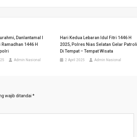
turahmi, Danlantamal I
Hari Kedua Lebaran Idul Fitri 1446 H
ri Ramadhan 1446 H
2025, Polres Nias Selatan Gelar Patrol
olri
Di Tempat – Tempat Wisata
025
Admin Nasional
2 April 2025
Admin Nasional
g wajib ditandai
*