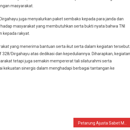
ungan masyarakat.
 328/Dirgahayu juga menyalurkan paket sembako kepada para janda dan
terhadap masyarakat yang membutuhkan serta bukti nyata bahwa TNI
n kepada rakyat.
akat yang menerima bantuan serta ikut serta dalam kegiatan tersebut
 328/Dirgahayu atas dedikasi dan kepeduliannya. Diharapkan, kegiata
rakat tetapi juga semakin mempererat tali silaturahmi serta
 kekuatan sinergis dalam menghadapi berbagai tantangan ke
Petarung Ajusta Sabet Medali Emas di Kejuaraan IBCA MMA Malang Piala Gajahyana Tahun 2025