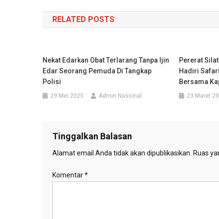
pos
RELATED POSTS
Nekat Edarkan Obat Terlarang Tanpa Ijin
Pererat Sila
Edar Seorang Pemuda Di Tangkap
Hadiri Safa
Polisi
Bersama Kap
29 Mei 2025
Admin Nasional
23 Maret 2
Tinggalkan Balasan
Alamat email Anda tidak akan dipublikasikan.
Ruas yan
Komentar
*