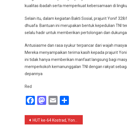
kualitas ibadah serta memperkuat kebersamaan di lingk
Selain itu, dalam kegiatan Bakti Sosial, prajurit Yonif
dhuafa. Bantuan ini merupakan bentuk kepedulian TNI 
selalu hadir untuk memberikan pertolongan dan dukunga
Antusiasme dan rasa syukur terpancar dari wajah masyar
Mereka menyampaikan terima kasih kepada prajurit Yonif
ini tidak hanya memberikan manfaat langsung bagi masya
memperkokoh kemanunggalan TNI dengan rakyat sebagai
depannya
Red
Facebook
Mastodon
Email
Share
Navigasi
HUT ke-64 Kostrad, Yonif 305 Gelar Bakti Sosial di Karawang