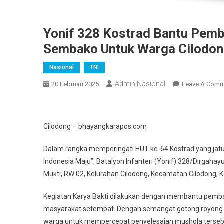
Yonif 328 Kostrad Bantu Pem
Sembako Untuk Warga Cilodo
Nasional
TNI
Admin Nasional
20 Februari 2025
Leave A Comm
Cilodong – bhayangkarapos.com
Dalam rangka memperingati HUT ke-64 Kostrad yang jat
Indonesia Maju”, Batalyon Infanteri (Yonif) 328/Dirgahay
Mukti, RW 02, Kelurahan Cilodong, Kecamatan Cilodong, 
Kegiatan Karya Bakti dilakukan dengan membantu pemban
masyarakat setempat. Dengan semangat gotong royong 
warga untuk mempercepat penyelesaian mushola tersebu