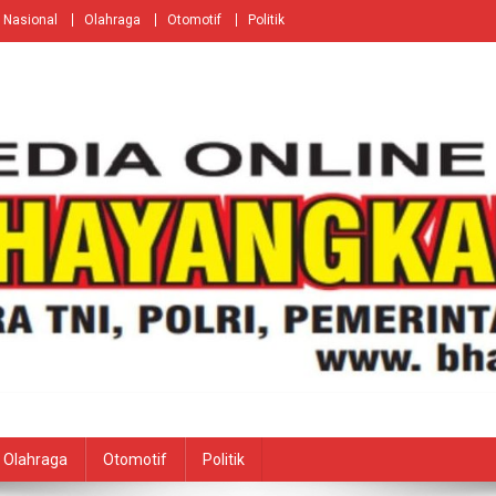
Nasional
Olahraga
Otomotif
Politik
Olahraga
Otomotif
Politik