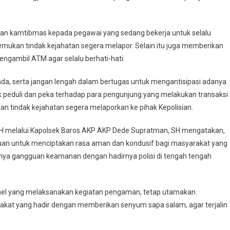
Serkot
Melakukan
Pengamanan
san kamtibmas kepada pegawai yang sedang bekerja untuk selalu
Bank
ukan tindak kejahatan segera melapor. Selain itu juga memberikan
BJB
gambil ATM agar selalu berhati-hati.
Sekaligus
Berikan
a, serta jangan lengah dalam bertugas untuk mengantisipasi adanya
Himbauan
uk peduli dan peka terhadap para pengunjung yang melakukan transaksi
Kepada
Nasabah
 tindak kejahatan segera melaporkan ke pihak Kepolisian.
, M.H melalui Kapolsek Baros AKP AKP Dede Supratman, SH mengatakan,
uan untuk menciptakan rasa aman dan kondusif bagi masyarakat yang
dinya gangguan keamanan dengan hadirnya polisi di tengah tengah
onel yang melaksanakan kegiatan pengaman, tetap utamakan
akat yang hadir dengan memberikan senyum sapa salam, agar terjalin