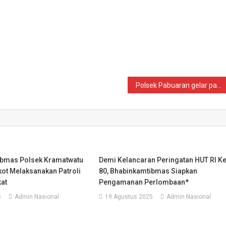
Polsek Pabuaran gelar patroli dialogis di Kp. Pasir Angin untuk jaga situasi kondusif
ibmas Polsek Kramatwatu
Demi Kelancaran Peringatan HUT RI K
kot Melaksanakan Patroli
80, Bhabinkamtibmas Siapkan
at
Pengamanan Perlombaan*
5
Admin Nasional
19 Agustus 2025
Admin Nasional