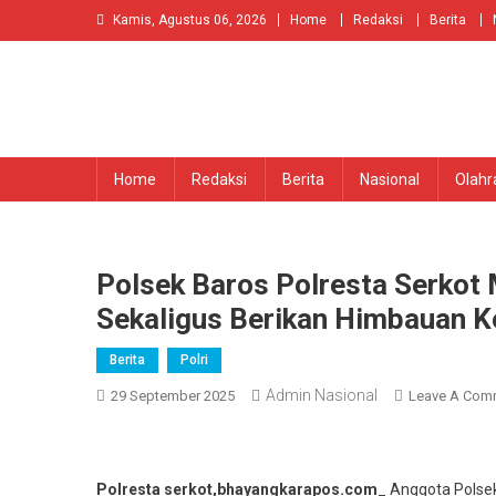
Skip
Kamis, Agustus 06, 2026
Home
Redaksi
Berita
to
content
Home
Redaksi
Berita
Nasional
Olahr
Polsek Baros Polresta Serko
Sekaligus Berikan Himbauan 
Berita
Polri
Admin Nasional
29 September 2025
Leave A Com
Polresta serkot,bhayangkarapos.com
_ Anggota Polse