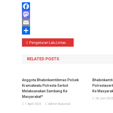
Facebook
Mastodon
Email
Share
Navigasi
Pengaturan Lalu Lintas Di Pagi Hari, Bentuk Pelayanan Polsek Baros Polresta Serkot Kepada Masyarakat
pos
RELATED POSTS
Anggota Bhabinkamtibmas Polsek
Bhabinkamt
Kramatwatu Polresta Serkot
Polrestaser
Melaksanakan Sambang Ke
Ke Masyarak
Masyarakat*
28 Juni 202
1 April 2025
Admin Nasional