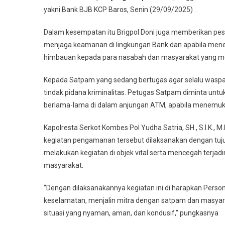
yakni Bank BJB KCP Baros, Senin (29/09/2025) .
Dalam kesempatan itu Brigpol Doni juga memberikan pe
menjaga keamanan di lingkungan Bank dan apabila menem
himbauan kepada para nasabah dan masyarakat yang men
Kepada Satpam yang sedang bertugas agar selalu waspad
tindak pidana kriminalitas. Petugas Satpam diminta unt
berlama-lama di dalam anjungan ATM, apabila menemukan
Kapolresta Serkot Kombes Pol Yudha Satria, SH., S.I.K.
kegiatan pengamanan tersebut dilaksanakan dengan tuj
melakukan kegiatan di objek vital serta mencegah terja
masyarakat.
“Dengan dilaksanakannya kegiatan ini di harapkan Pers
keselamatan, menjalin mitra dengan satpam dan masyar
situasi yang nyaman, aman, dan kondusif,” pungkasnya