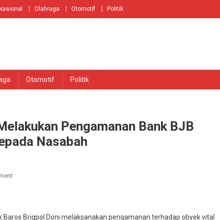
Nasional
Olahraga
Otomotif
Politik
aga
Otomotif
Politik
t Melakukan Pengamanan Bank BJB
Kepada Nasabah
On
ment
Polsek
Baros
Polresta
k Baros Brigpol Doni melaksanakan pengamanan terhadap obyek vital