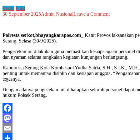
Berita
Polri
on
30 September 2025
Admin Nasional
Leave a Comment
Kanit
Provos
Polsek
Polresta serkot,bhayangkarapos.com
_ Kanit Provos laksanakan p
Serang
Serang, Selasa (30/9/2025).
Aiptu
Efendi
Pengecekan ini dilakukan guna memastikan kesiapsiagaan personel d
melaksanakan
dan nyaman selama rangkaian kegiatan kunjungan berlangsung.
pengecekan
personel
Kapolresta Serang Kota Kombespol Yudha Satria, S.H., S.I.K., M
penting untuk memantau disiplin dan kesiapan anggota. “Pengamanan
tegasnya.
Dengan adanya pengecekan ini, diharapkan seluruh personel dapat me
hukum Polsek Serang.
Facebook
Mastodon
Email