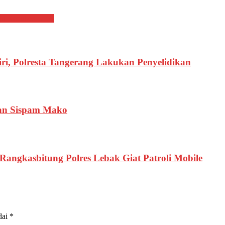
erja Kedubes UEA
ri, Polresta Tangerang Lakukan Penyelidikan
kan Sispam Mako
Rangkasbitung Polres Lebak Giat Patroli Mobile
dai
*