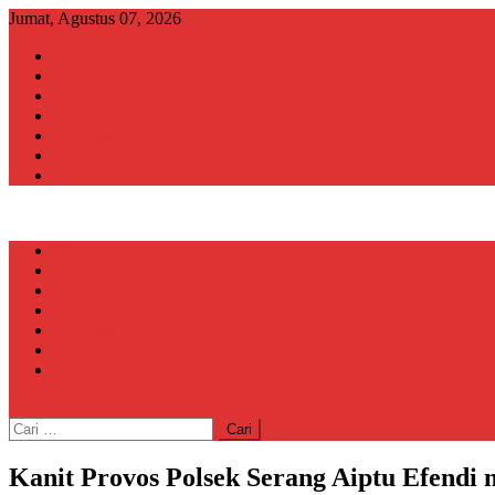
Skip
Jumat, Agustus 07, 2026
to
Home
content
Redaksi
Berita
Nasional
Olahraga
Otomotif
Politik
Home
Redaksi
Berita
Nasional
Olahraga
Otomotif
Politik
site mode button
Cari
untuk:
Kanit Provos Polsek Serang Aiptu Efendi