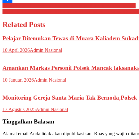
Navigasi
Brigpol Egen Laksanakan Sambang Warga di Kelurahan Sukawana
Share
Kanit Binmas Polsek Serang Pimpin apel pengamanan kunjungan k
pos
Related Posts
Pelajar Ditemukan Tewas di Muara Kaliadem Sukadi
10 April 2026
Admin Nasional
Amankan Markas Personil Polsek Mancak laksana
10 Januari 2026
Admin Nasional
Monitoring Gereja Santa Maria Tak Bernoda,Polsek 
17 Agustus 2025
Admin Nasional
Tinggalkan Balasan
Alamat email Anda tidak akan dipublikasikan.
Ruas yang wajib ditan