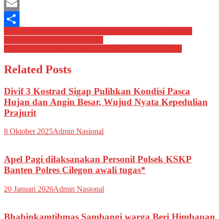
Mastodon
Email
Navigasi
Satgas Pamtas Yonarmed 12 Kostrad Bantu Warga Lakmaras
Share
Persiapkan Tradisi Sambut Baru
pos
Lattor Nikpur Praktek Blok Purmukim Yonif 503 Kostrad
Related Posts
Divif 3 Kostrad Sigap Pulihkan Kondisi Pasca
Hujan dan Angin Besar, Wujud Nyata Kepedulian
Prajurit
8 Oktober 2025
Admin Nasional
Apel Pagi dilaksanakan Personil Polsek KSKP
Banten Polres Cilegon awali tugas*
20 Januari 2026
Admin Nasional
Bhabinkamtibmas Sambangi warga Beri Himbauan