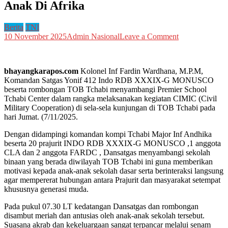
Anak Di Afrika
Berita
TNI
on
10 November 2025
Admin Nasional
Leave a Comment
Yonif
412
Tersenyum
bhayangkarapos.com
Kolonel Inf Fardin Wardhana, M.P.M,
Bersama
Komandan Satgas Yonif 412 Indo RDB XXXIX-G MONUSCO
Anak
beserta rombongan TOB Tchabi menyambangi Premier School
Anak
Tchabi Center dalam rangka melaksanakan kegiatan CIMIC (Civil
Di
Military Cooperation) di sela-sela kunjungan di TOB Tchabi pada
Afrika
hari Jumat. (7/11/2025.
Dengan didampingi komandan kompi Tchabi Major Inf Andhika
beserta 20 prajurit INDO RDB XXXIX-G MONUSCO ,1 anggota
CLA dan 2 anggota FARDC , Dansatgas menyambangi sekolah
binaan yang berada diwilayah TOB Tchabi ini guna memberikan
motivasi kepada anak-anak sekolah dasar serta berinteraksi langsung
agar mempererat hubungan antara Prajurit dan masyarakat setempat
khususnya generasi muda.
Pada pukul 07.30 LT kedatangan Dansatgas dan rombongan
disambut meriah dan antusias oleh anak-anak sekolah tersebut.
Suasana akrab dan kekeluargaan sangat terpancar melalui senam