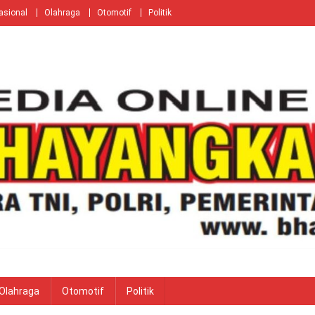
asional
Olahraga
Otomotif
Politik
Olahraga
Otomotif
Politik