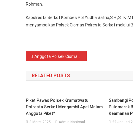
Rohman.
Pe
Ka
Kapolresta Serkot Kombes Pol.Yudha Satria,S.H.,S.I.K.,M
Ke
menyampaikan Polsek Ciomas Polresta Serkot melalui B
Ma
Navigasi
Anggota Polsek Ciomas Polresta Serkot melaksanakan kegiatan patroli dialogis dan Sampaikan Pesan Kamtibmas kepada masyarakat
pos
RELATED POSTS
Piket Pawas Polsek Kramatwatu
Sambangi Po
Polresta Serkot Mengambil Apel Malam
Pulomerak B
Anggota Piket*
Keamanan P
8 Maret 2025
Admin Nasional
22 Januari 