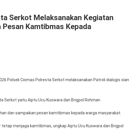
ta Serkot Melaksanakan Kegiatan
an Pesan Kamtibmas Kepada
n
ggota
lsek
omas
026 Polsek Ciomas Polresta Serkot melaksanakan Patroli dialogis sia
lresta
rkot
laksanakan
sta Serkot yaitu Aiptu Ucu Kuswara dan Brigpol Rohman.
giatan
troli
ahan dan sampaikan pesan kamtibmas kepada warga masyarakat.
alogis
an
 tetap menjaga kamtibmas, ungkap Aiptu Ucu Kuswara dan Brigpol
mpaikan