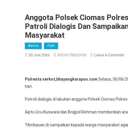
Anggota Polsek Ciomas Polres
Patroli Dialogis Dan Sampaik
Masyarakat
Berita
Polri
Admin Nasional
O
30 Juni 2026
Leave A Comment
An
Po
Ci
Polresta serkot,bhayangkarapos.com
Selasa, 30/06/2
Po
hari.
Se
Me
Patroli dialogis di lakukan anggota Polsek Ciomas Polre
Ke
Pa
Aiptu Ucu Kuswara dan Brigpol Rohman memberikan ar
Di
D
“Himbauan di sampaikan kepada warga masyarakat agar
Sa