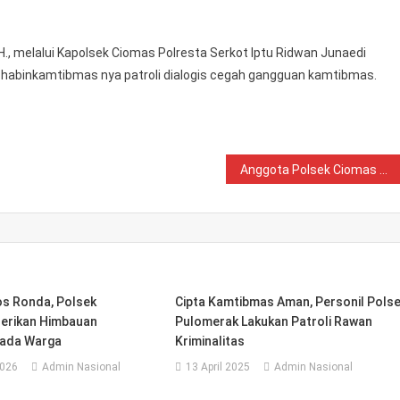
san
mtibmas
.H., melalui Kapolsek Ciomas Polresta Serkot Iptu Ridwan Junaedi
pada
habinkamtibmas nya patroli dialogis cegah gangguan kamtibmas.
syarakat
Anggota Polsek Ciomas Polresta Serkot melaksanakan kegiatan patroli dialogis dan Sampaikan Pesan Kamtibmas kepada masyarakat
s Ronda, Polsek
Cipta Kamtibmas Aman, Personil Pols
erikan Himbauan
Pulomerak Lakukan Patroli Rawan
ada Warga
Kriminalitas
2026
Admin Nasional
13 April 2025
Admin Nasional