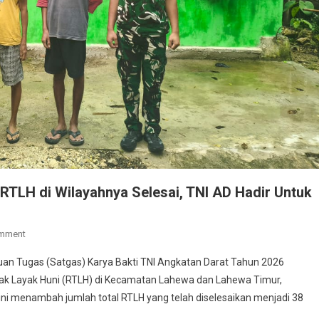
 RTLH di Wilayahnya Selesai, TNI AD Hadir Untuk
On
omment
Dandim
n Tugas (Satgas) Karya Bakti TNI Angkatan Darat Tahun 2026
0213/Nias
idak Layak Huni (RTLH) di Kecamatan Lahewa dan Lahewa Timur,
:
ini menambah jumlah total RTLH yang telah diselesaikan menjadi 38
38
Dari