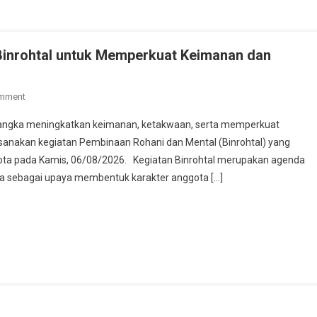
 Binrohtal untuk Memperkuat Keimanan dan
On
omment
Personel
gka meningkatkan keimanan, ketakwaan, serta memperkuat
Polresta
aksanakan kegiatan Pembinaan Rohani dan Mental (Binrohtal) yang
Serang
Kota pada Kamis, 06/08/2026. Kegiatan Binrohtal merupakan agenda
Kota
Kota sebagai upaya membentuk karakter anggota […]
Ikuti
Binrohtal
Untuk
Memperkuat
Keimanan
Dan
Mental
Spiritual