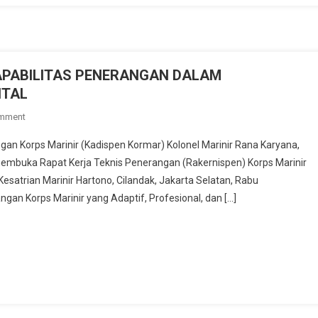
Tempuh
Jalur
Hukum;
LBH
APABILITAS PENERANGAN DALAM
Milenial
ITAL
Minta
Polda
On
omment
Babel
RAKERNISPEN
an Korps Marinir (Kadispen Kormar) Kolonel Marinir Rana Karyana,
Tertibkan
KORMAR
Dugaan
i membuka Rapat Kerja Teknis Penerangan (Rakernispen) Korps Marinir
PERKUAT
Praktik
Kesatrian Marinir Hartono, Cilandak, Jakarta Selatan, Rabu
KAPABILITAS
Pengerit
n Korps Marinir yang Adaptif, Profesional, dan […]
PENERANGAN
Solar
DALAM
MENGHADAPI
DINAMIKA
RUANG
DIGITAL