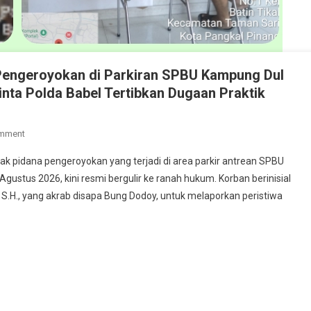
Pengeroyokan di Parkiran SPBU Kampung Dul
nta Polda Babel Tertibkan Dugaan Praktik
On
omment
Diduga
pidana pengeroyokan yang terjadi di area parkir antrean SPBU
Dipicu
gustus 2026, kini resmi bergulir ke ranah hukum. Korban berinisial
Antrean
, S.H., yang akrab disapa Bung Dodoy, untuk melaporkan peristiwa
BBM,
Korban
Pengeroyokan
Di
Parkiran
SPBU
Kampung
Dul