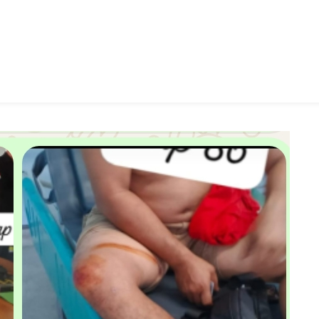
50
Target
RTLH
Di
Wilayahnya
Selesai,
TNI
AD
Hadir
Untuk
Kesejahteraan
Rakyat
Kecil