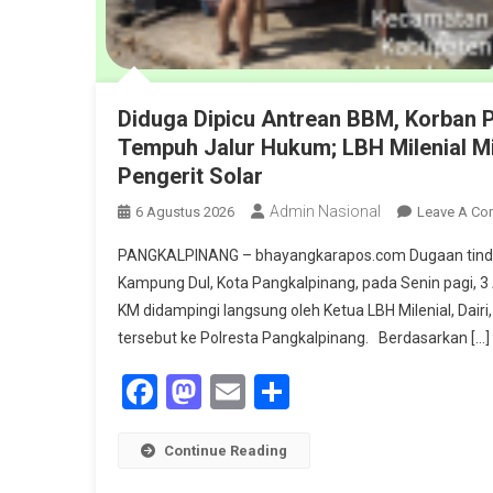
Diduga Dipicu Antrean BBM, Korban 
Tempuh Jalur Hukum; LBH Milenial Mi
Pengerit Solar
Admin Nasional
6 Agustus 2026
Leave A C
PANGKALPINANG – bhayangkarapos.com Dugaan tindak 
Kampung Dul, Kota Pangkalpinang, pada Senin pagi, 3 A
KM didampingi langsung oleh Ketua LBH Milenial, Dairi
tersebut ke Polresta Pangkalpinang. Berdasarkan […]
Facebook
Mastodon
Email
Share
Continue Reading