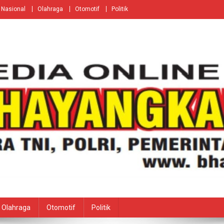
Nasional
Olahraga
Otomotif
Politik
Olahraga
Otomotif
Politik