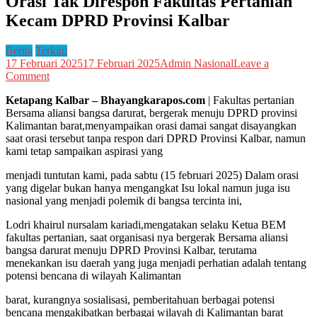
Orasi Tak Direspon Fakultas Pertanian
Kecam DPRD Provinsi Kalbar
Berita
Terkini
17 Februari 2025
17 Februari 2025
Admin Nasional
Leave a
on
Comment
Orasi
Ketapang Kalbar – Bhayangkarapos.com
| Fakultas pertanian
Tak
Bersama aliansi bangsa darurat, bergerak menuju DPRD provinsi
Direspon
Kalimantan barat,menyampaikan orasi damai sangat disayangkan
Fakultas
saat orasi tersebut tanpa respon dari DPRD Provinsi Kalbar, namun
Pertanian
kami tetap sampaikan aspirasi yang
Kecam
DPRD
menjadi tuntutan kami, pada sabtu (15 februari 2025) Dalam orasi
Provinsi
yang digelar bukan hanya mengangkat Isu lokal namun juga isu
Kalbar
nasional yang menjadi polemik di bangsa tercinta ini,
Lodri khairul nursalam kariadi,mengatakan selaku Ketua BEM
fakultas pertanian, saat organisasi nya bergerak Bersama aliansi
bangsa darurat menuju DPRD Provinsi Kalbar, terutama
menekankan isu daerah yang juga menjadi perhatian adalah tentang
potensi bencana di wilayah Kalimantan
barat, kurangnya sosialisasi, pemberitahuan berbagai potensi
bencana mengakibatkan berbagai wilayah di Kalimantan barat