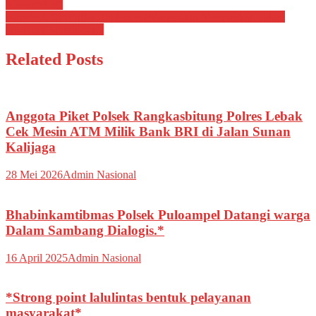
Masyarakat*
pos
Kapolsek Cinangka Himbau Kewaspadaan Masyarakat Dalam
Menjaga Kamtibmas*
Related Posts
Anggota Piket Polsek Rangkasbitung Polres Lebak
Cek Mesin ATM Milik Bank BRI di Jalan Sunan
Kalijaga
28 Mei 2026
Admin Nasional
Bhabinkamtibmas Polsek Puloampel Datangi warga
Dalam Sambang Dialogis.*
16 April 2025
Admin Nasional
*Strong point lalulintas bentuk pelayanan
masyarakat*