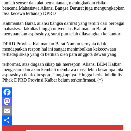
jumlah sensor dan alat pemantauan, meningkatkan risiko
bencana.Mahasiswa Aliansi Bangsa Darurat juga mengungkapkan
rasa kecewa terhadap DPRD
Kalimantan Barat, aliansi bangsa darurat yang terdiri dari berbagai
mahasiswa fakultas hingga universitas Kalimantan Barat
menyuarakan aspirasinya, surat pun telah dilayangkan ke kantor
DPRD Provinsi Kalimantan Barat Namun ternyata tidak
mendapatkan respon hal ini sangat menimbulkan kekecewaan
terhadap sikap yang di berikan oleh para anggota dewan yang
terhormat. atas dugaan sikap tak merespon, Aliansi BEM Kalbar
mengecam dan akan kembali membawa masa lebih besar apa bila
aspirasinya tidak direspon ,” ungkapnya. Hingga berita ini ditulis
Pihak DPRD Provinsi Kalbar belum terkonfirmasi. (*)
Facebook
Mastodon
Email
Navigasi
Patroli Polisi Sampaikan Pesan Kamtibmas, Perkuat Kepercayaan
Share